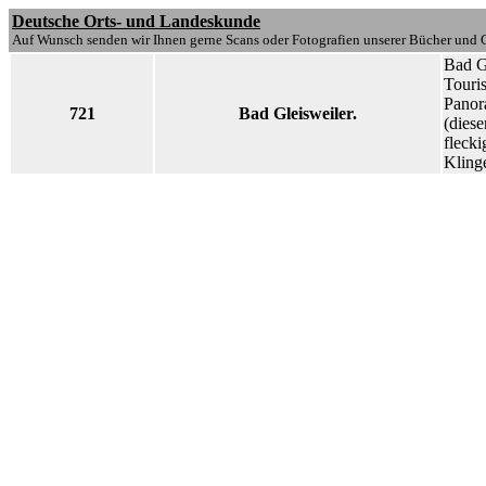
Deutsche Orts- und Landeskunde
Auf Wunsch senden wir Ihnen gerne Scans oder Fotografien unserer Bücher und G
Bad G
Touris
Panora
721
Bad Gleisweiler.
(dies
flecki
Kling