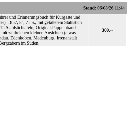
Stand:
06/08/26 11:44
Führer und Erinnerungsbuch für Kurgäste und
), 1857, 8°, 71 S., mit gefaltetem Stahlstich-
 15 Stahlstichtafeln, Original-Pappeinband
300,--
mit zahlreichen kleinen Ansichten (etwas
. Landau, Edenkoben, Madenburg, Irrenanstalt
 Bergzabern im Süden.