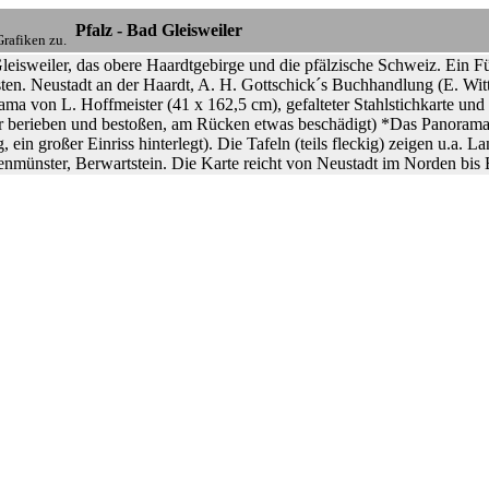
Pfalz - Bad Gleisweiler
rafiken zu.
leisweiler, das obere Haardtgebirge und die pfälzische Schweiz. Ein 
ten. Neustadt an der Haardt, A. H. Gottschick´s Buchhandlung (E. Witter
ma von L. Hoffmeister (41 x 162,5 cm), gefalteter Stahlstichkarte und
er berieben und bestoßen, am Rücken etwas beschädigt) *Das Panorama 
g, ein großer Einriss hinterlegt). Die Tafeln (teils fleckig) zeigen u.a
enmünster, Berwartstein. Die Karte reicht von Neustadt im Norden bis