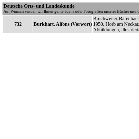
Deutsche Orts- und Landeskunde
Auf Wunsch senden wir Ihnen gerne Scans oder Fotografien unserer Bücher und G
Bruchweiler-Bärenbach
732
Burkhart, Alfons (Vorwort)
1950. Horb am Neckar, G
Abbildungen, illustrier