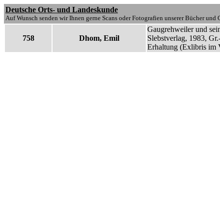
Deutsche Orts- und Landeskunde
Auf Wunsch senden wir Ihnen gerne Scans oder Fotografien unserer Bücher und G
Gaugrehweiler und sein
758
Dhom, Emil
Slebstverlag, 1983, Gr.-
Erhaltung (Exlibris im