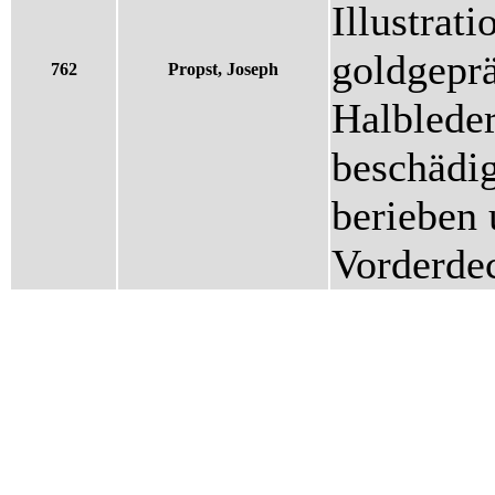
Illustrat
goldgeprä
762
Propst, Joseph
Halblede
beschädig
berieben 
Vorderdec