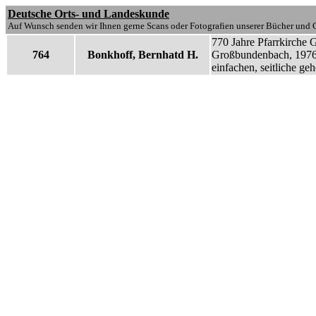
Deutsche Orts- und Landeskunde
Auf Wunsch senden wir Ihnen gerne Scans oder Fotografien unserer Bücher und G
770 Jahre Pfarrkirche 
764
Bonkhoff, Bernhatd H.
Großbundenbach, 1976, 4
einfachen, seitliche ge