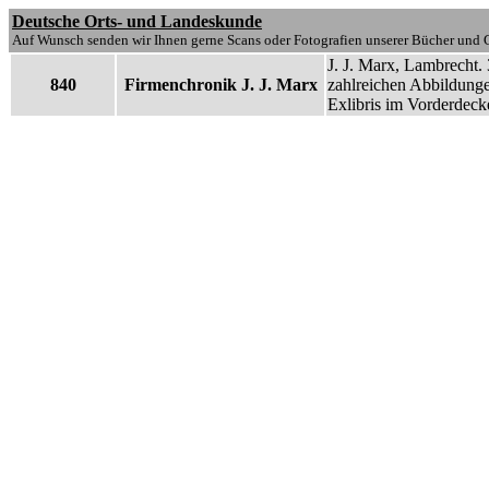
Deutsche Orts- und Landeskunde
Auf Wunsch senden wir Ihnen gerne Scans oder Fotografien unserer Bücher und G
J. J. Marx, Lambrecht.
840
Firmenchronik J. J. Marx
zahlreichen Abbildunge
Exlibris im Vorderdeck