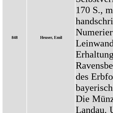
170 S., m
handschri
Numerieru
848
Heuser, Emil
Leinwand
Erhaltung
Ravensbe
des Erbfo
bayerisc
Die Münz
Landau. 