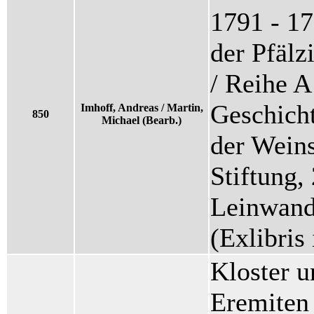
1791 - 17
der Pfälz
/ Reihe A
Geschicht
Imhoff, Andreas / Martin,
850
Michael (Bearb.)
der Weins
Stiftung,
Leinwand
(Exlibris
Kloster u
Eremiten 