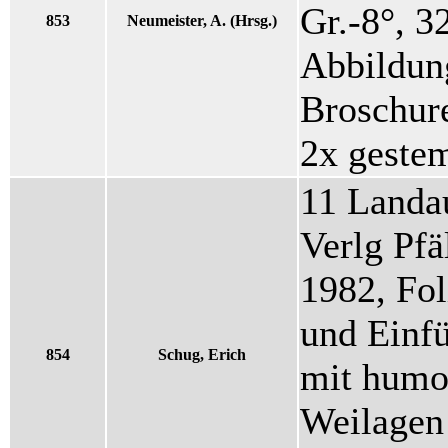
Gr.-8°, 3
853
Neumeister, A. (Hrsg.)
Abbildung
Broschur
2x gestem
11 Landa
Verlg Pfä
1982, Fol
und Einfü
854
Schug, Erich
mit humor
Weilagen 