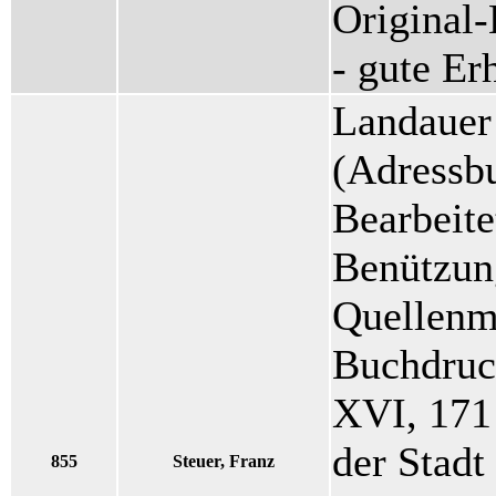
Original
- gute E
Landauer
(Adressb
Bearbeite
Benützun
Quellenma
Buchdruck
XVI, 171 
der Stadt
855
Steuer, Franz