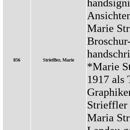
handsigni
Ansichte
Marie Str
Broschur
handschri
856
Strieffler, Marie
*Marie St
1917 als 
Graphiker
Strieffle
Maria Str