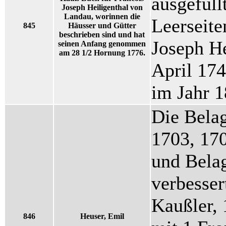
ausgefüll
Joseph Heiligenthal von
Landau, worinnen die
Leerseite
845
Häusser und Gütter
beschrieben sind und hat
Joseph He
seinen Anfang genommen
am 28 1/2 Hornung 1776.
April 174
im Jahr 1
Die Bela
1703, 17
und Bela
verbesser
Kaußler, 
846
Heuser, Emil