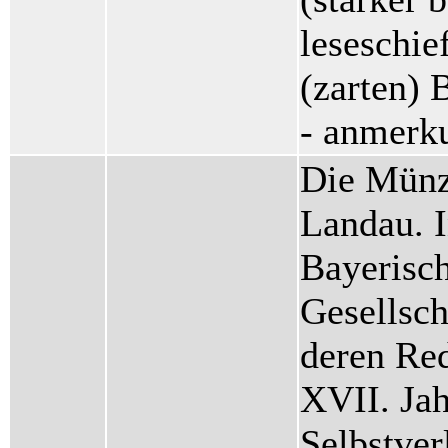
leseschie
(zarten) 
- anmerk
Die Münz
Landau. I
Bayerisc
Gesellsc
deren Re
XVII. Ja
Selbstver