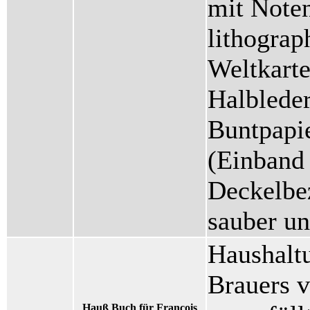
mit Noten
lithograp
Weltkarte
Halblede
Buntpapie
(Einband 
Deckelbe
sauber u
Haushalt
Brauers v
Hauß Buch für Francois