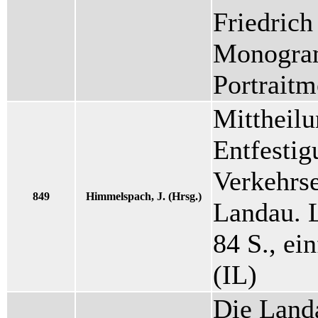
Friedrich
Monogram
Portraitm
Mittheilu
Entfesti
Verkehrse
849
Himmelspach, J. (Hrsg.)
Landau. L
84 S., ei
(IL)
Die Landa