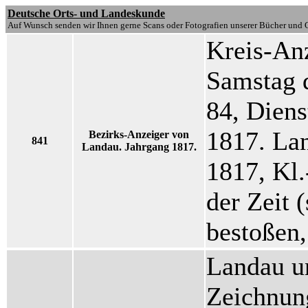
Deutsche Orts- und Landeskunde
Auf Wunsch senden wir Ihnen gerne Scans oder Fotografien unserer Bücher und G
Kreis-An
Samstag d
84, Dien
1817. Lan
Bezirks-Anzeiger von
841
Landau. Jahrgang 1817.
1817, Kl.
der Zeit 
bestoßen,
Landau un
Zeichnun