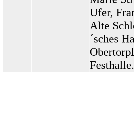
Ufer, Fra
Alte Sch
´sches Ha
Obertorpl
Festhall