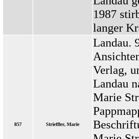
Landau g
1987 stir
langer K
Landau. 9
Ansichte
Verlag, u
Landau n
Marie Str
Pappmapp
Beschrift
857
Strieffler, Marie
Marie Str