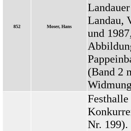
Landauer 
Landau, V
852
Moser, Hans
und 1987,
Abbildung
Pappeinb
(Band 2 m
Widmung 
Festhalle
Konkurren
Nr. 199).