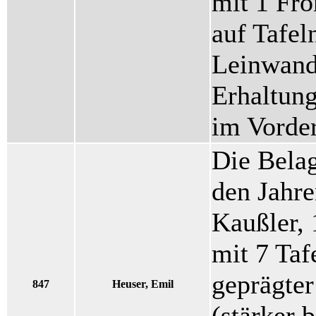
mit 1 Fro
auf Tafeln
Leinwand
Erhaltung
im Vorde
Die Bela
den Jahr
Kaußler,
mit 7 Taf
geprägte
847
Heuser, Emil
(stärker 