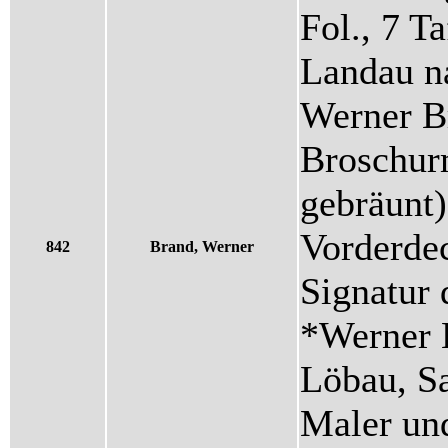
Fol., 7 T
Landau n
Werner Br
Broschur
gebräunt
Vorderdec
842
Brand, Werner
Signatur 
*Werner B
Löbau, Sa
Maler und