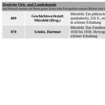
Deutsche Orts- und Landeskunde
Auf Wunsch senden wir Ihnen gerne Scans oder Fotografien unserer Bücher und G
Mörsfeld. Ein pfälzisch
Geschichtswerkstatt
869
quadratisch), 216 S., m
Mörsfeld (Hrsg.)
in schöner Erhaltung
Mörsfeld. Das Familie
870
Schütz, Hartmut
1650 bis 1930. Herzoge
schöner Erhaltung