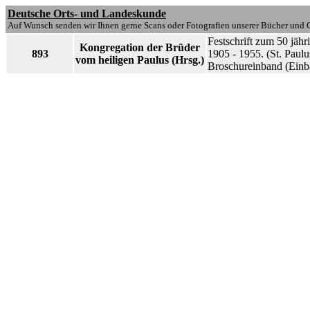
Deutsche Orts- und Landeskunde
Auf Wunsch senden wir Ihnen gerne Scans oder Fotografien unserer Bücher und G
Festschrift zum 50 jähr
Kongregation der Brüder
893
1905 - 1955. (St. Paulu
vom heiligen Paulus (Hrsg.)
Broschureinband (Einba