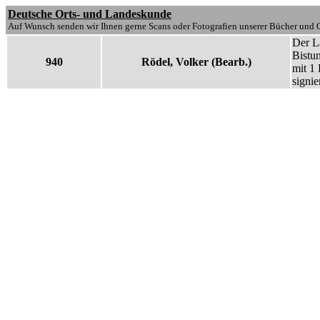
Deutsche Orts- und Landeskunde
Auf Wunsch senden wir Ihnen gerne Scans oder Fotografien unserer Bücher und G
Der La
Bistum
940
Rödel, Volker (Bearb.)
mit 1 
signie