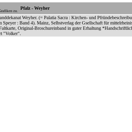
Pfalz - Weyher
rafiken zu.
nddekanat Weyher. (= Palatia Sacra : Kirchen- und Pfründebeschreibung 
 Speyer : Band 4). Mainz, Selbstverlag der Gsellschaft für mittelrhein
Faltkarte, Original-Broschureinband in guter Erhaltung *Handschriftli
rt "Volker".