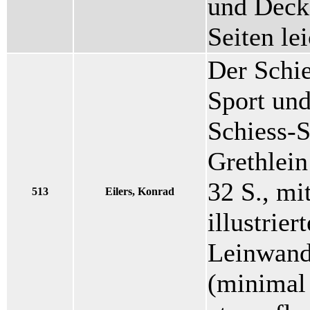
und Decke
Seiten le
Der Schie
Sport und
Schiess-S
Grethlein
32 S., mi
513
Eilers, Konrad
illustrier
Leinwand
(minimal