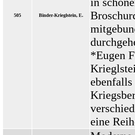
in schöne
Broschur
505
Binder-Krieglstein, E.
mitgebun
durchgehe
*Eugen F
Krieglste
ebenfalls
Kriegsber
verschied
eine Rei