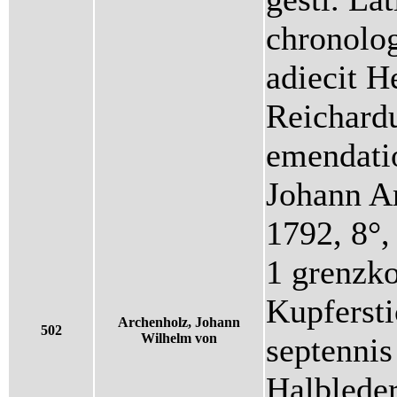
chronolo
adiecit H
Reichardu
emendatio
Johann A
1792, 8°,
1 grenzko
Kupfersti
Archenholz, Johann
502
Wilhelm von
septennis
Halbleder