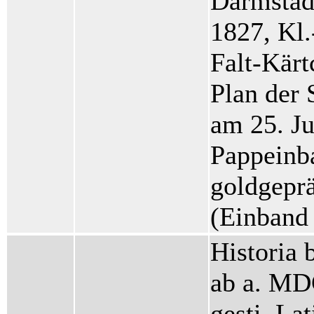
Darmstad
1827, Kl.
Falt-Kärt
Plan der 
am 25. Ju
Pappeinb
goldgepr
(Einband 
Historia 
ab a. M
gesti. Lat