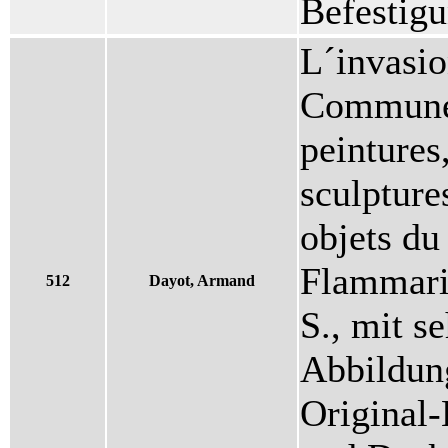
Befestig
L´invasio
Commune 
peintures
sculpture
objets du
Flammari
512
Dayot, Armand
S., mit s
Abbildun
Original