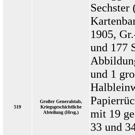
Sechster 
Kartenban
1905, Gr.
und 177 S
Abbildun
und 1 gro
Halblein
Papierrü
Großer Generalstab,
519
Kriegsgeschichtliche
mit 19 ge
Abteilung (Hrsg.)
33 und 34