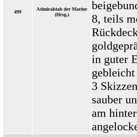
beigebund
Admiralstab der Marine
499
(Hrsg.)
8, teils 
Rückdeck
goldgepr
in guter 
gebleicht
3 Skizze
sauber un
am hinter
angelock