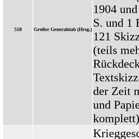
1904 und 
S. und 1 
518
Großer Generalstab (Hrsg.)
121 Skiz
(teils meh
Rückdeck
Textskiz
der Zeit 
und Papie
komplett
Krieggesc