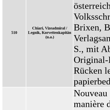
österreic
Volksschr
Brixen, 
Chiari, Vizeadmiral /
510
Legnik, Korvettenkapitän
Verlagsan
(u.a.)
S., mit Ab
Original
Rücken le
papierbed
Nouveau S
manière d