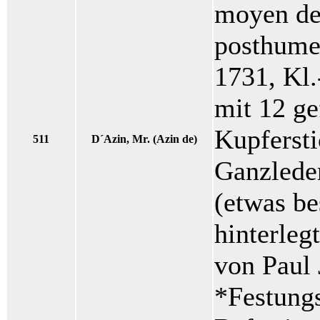
moyen de
posthume.
1731, Kl.
mit 12 ge
Kupfersti
511
D´Azin, Mr. (Azin de)
Ganzleder
(etwas bes
hinterleg
von Paul 
*Festungs