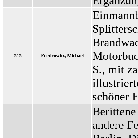
Ergänzun
Einmannb
Splitters
Brandwach
Motorbuch
515
Foedrowitz, Michael
S., mit z
illustrie
schöner 
Berittene
andere F