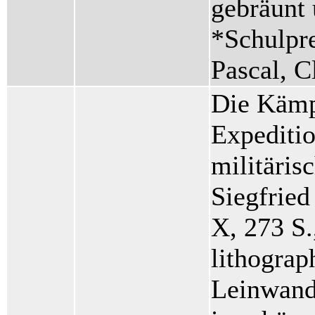
gebräunt 
*Schulpre
Pascal, C
Die Kämp
Expeditio
militäris
Siegfried
X, 273 S.
lithograp
Leinwand