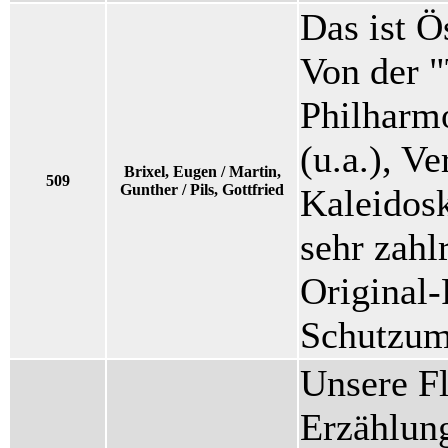
Das ist Ö
Von der 
Philharm
(u.a.), Ve
Brixel, Eugen / Martin,
509
Gunther / Pils, Gottfried
Kaleidosk
sehr zahl
Original-
Schutzums
Unsere F
Erzählung