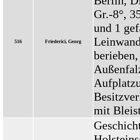
Berlin, D
Gr.-8°, 3
und 1 gef
Leinwand
516
Friederici, Georg
berieben,
Außenfalz
Aufplatzu
Besitzver
mit Bleis
Geschicht
Holstein