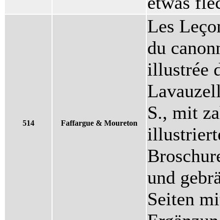
etwas fle
Les Leçon
du canon
illustrée 
Lavauzell
S., mit z
514
Faffargue & Moureton
illustrier
Broschur
und gebrä
Seiten mi