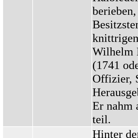
berieben,
Besitzst
knittrige
Wilhelm 
(1741 ode
Offizier, 
Herausgeb
Er nahm 
teil.
Hinter de