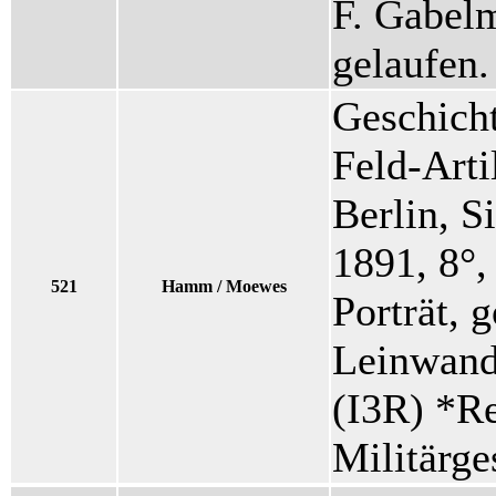
F. Gabelm
gelaufen.
Geschicht
Feld-Arti
Berlin, S
1891, 8°,
521
Hamm / Moewes
Porträt, 
Leinwand
(I3R) *Re
Militärge