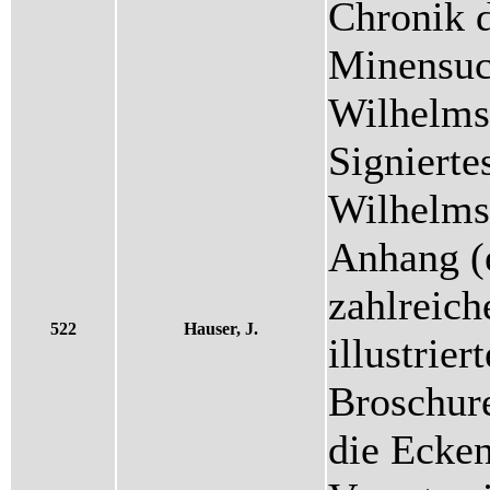
Chronik d
Minensuc
Wilhelms
Signierte
Wilhelmsh
Anhang (e
zahlreich
522
Hauser, J.
illustrier
Broschure
die Ecke