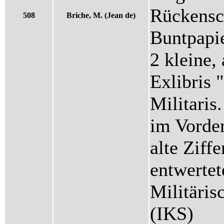
Rückensc
508
Briche, M. (Jean de)
Buntpapie
2 kleine, 
Exlibris 
Militaris
im Vorder
alte Ziffe
entwertet
Militäris
(IKS)