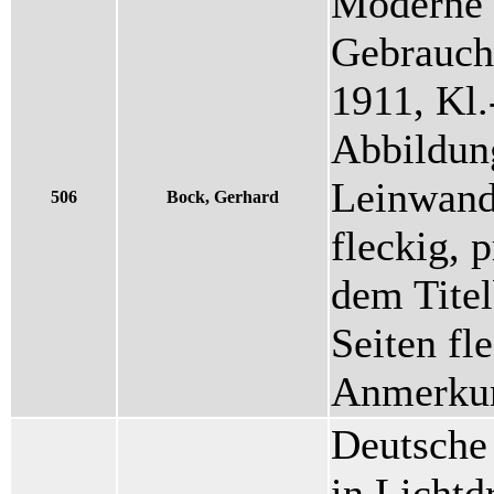
Moderne 
Gebrauc
1911, Kl.
Abbildung
Leinwand
506
Bock, Gerhard
fleckig, 
dem Titel
Seiten fl
Anmerkun
Deutsche 
in Lichtd