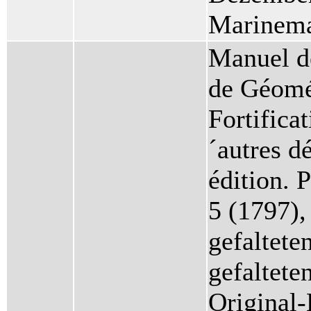
Marinema
Manuel de
de Géomér
Fortifica
´autres d
édition. 
5 (1797),
gefaltete
gefaltete
Original-