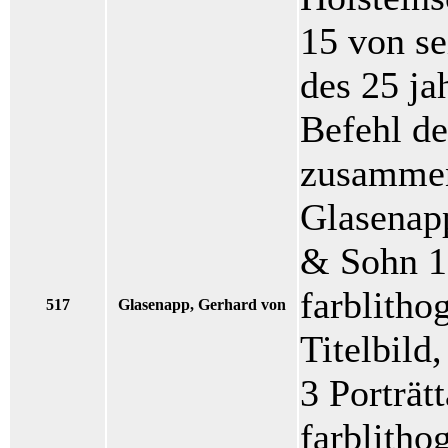
15 von se
des 25 ja
Befehl d
zusammen
Glasenapp
& Sohn 1
farblithog
517
Glasenapp, Gerhard von
Titelbild,
3 Porträt
farblitho