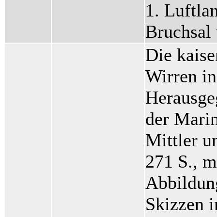
1. Luftla
Bruchsal
Die kaise
Wirren in
Herausge
der Marin
Mittler u
271 S., m
Abbildun
Skizzen i