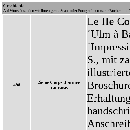
Geschichte
Auf Wunsch senden wir Ihnen gerne Scans oder Fotografien unserer Bücher und G
Le IIe Co
´Ulm à B
´Impressi
S., mit z
illustrier
Broschur
2ième Corps d´armée
498
francaise.
Erhaltung
handschri
Anschreib