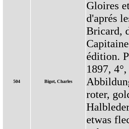
Gloires e
d'aprés l
Bricard,
Capitaine
édition. P
1897, 4°,
Abbildung
504
Bigot, Charles
roter, go
Halbleder
etwas fle