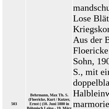
mandschur
Lose Blät
Kriegskor
Aus der B
Floericke
Sohn, 190
S., mit ei
doppelbla
Halblein
Behrmann, Max Th. S.
(Floericke, Kurt / Kutzer,
marmorie
503
Ernst ( (10. Juni 1880 in
Böhmisch Leipa - 19. März