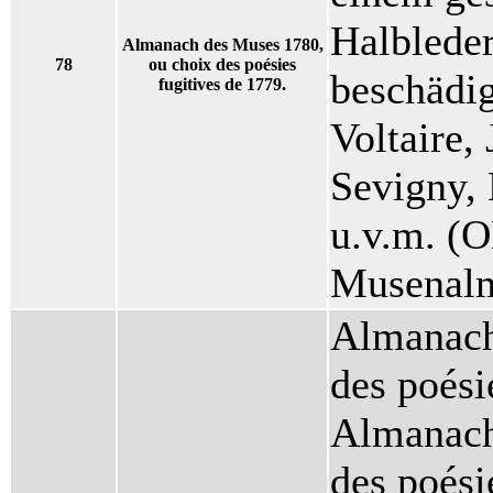
Halbleder
Almanach des Muses 1780,
78
ou choix des poésies
beschädig
fugitives de 1779.
Voltaire,
Sevigny,
u.v.m. (
Musenal
Almanach
des poési
Almanach
des poési