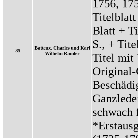
1756, 175
Titelblatt
Blatt + Ti
S., + Tite
Batteux, Charles und Karl
85
Wilhelm Ramler
Titel mit 
Original-
Beschädi
Ganzleder
schwach f
*Erstaus