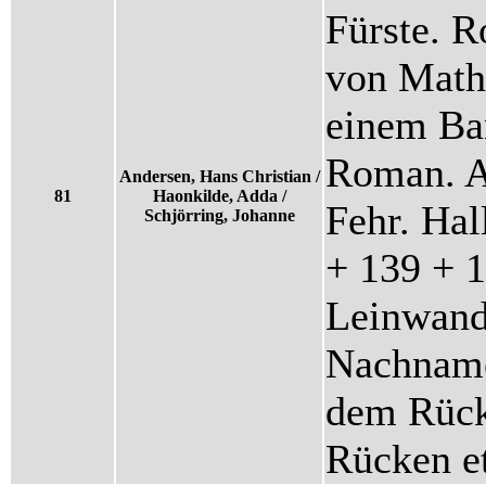
Fürste. 
von Math
einem Ban
Roman. A
Andersen, Hans Christian /
81
Haonkilde, Adda /
Fehr. Hal
Schjörring, Johanne
+ 139 + 1
Leinwand
Nachname
dem Rück
Rücken et