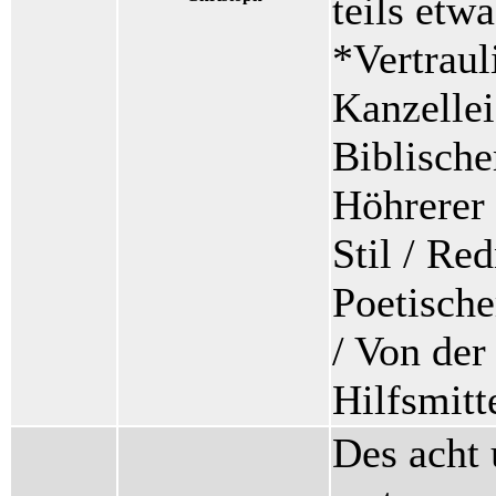
teils etw
*Vertrauli
Kanzellei-
Biblischer
Höhrerer 
Stil / Red
Poetische
/ Von der
Hilfsmitt
Des acht