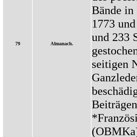
Bände in 
1773 und 
und 233 S
79
Almanach.
gestochen
seitigen 
Ganzleder
beschädig
Beiträgen
*Französ
(OBMKa