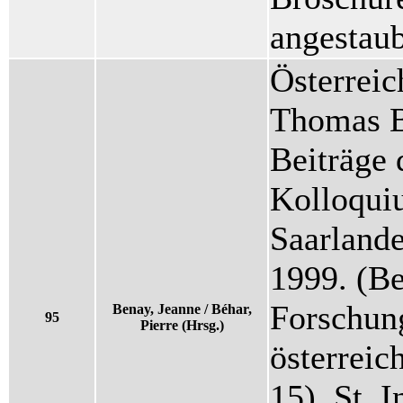
angestaub
Österreic
Thomas B
Beiträge 
Kolloquiu
Saarlande
1999. (Be
Forschun
Benay, Jeanne / Béhar,
95
Pierre (Hrsg.)
österreic
15). St. 