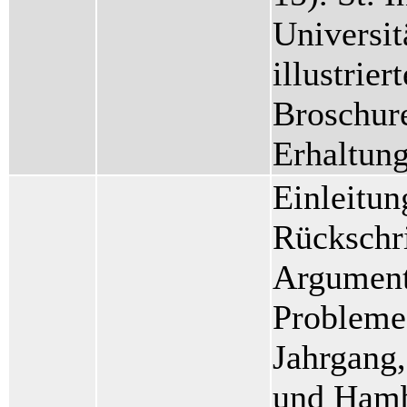
Universit
illustrier
Broschur
Erhaltun
Einleitu
Rückschri
Argument:
Probleme 
Jahrgang,
und Hamb