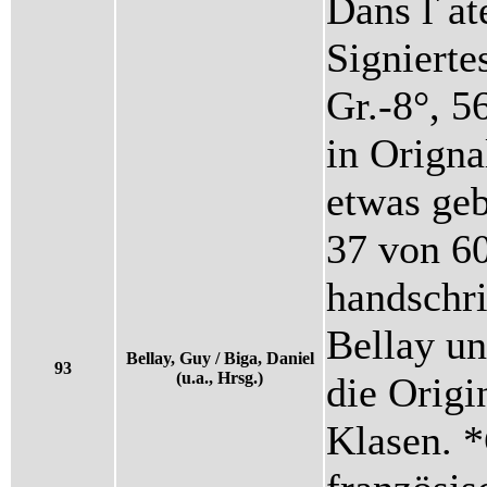
Dans l´ate
Signierte
Gr.-8°, 5
in Origna
etwas geb
37 von 60
handschri
Bellay u
Bellay, Guy / Biga, Daniel
93
(u.a., Hrsg.)
die Origi
Klasen. *