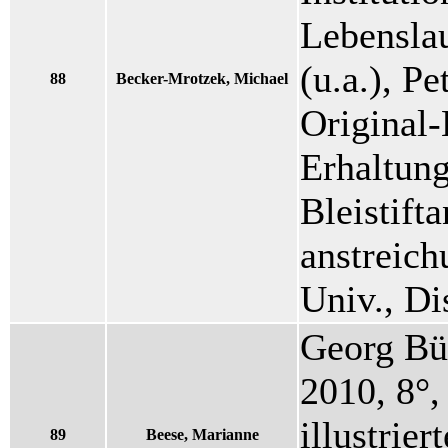
Lebenslau
(u.a.), Pe
88
Becker-Mrotzek, Michael
Original-
Erhaltung
Bleistift
anstreich
Univ., D
Georg Bü
2010, 8°,
illustrier
89
Beese, Marianne