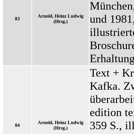
München, 
und 1981,
Arnold, Heinz Ludwig
83
(Hrsg.)
illustrier
Broschur
Erhaltu
Text + Kr
Kafka. Zw
überarbei
edition te
359 S., il
Arnold, Heinz Ludwig
84
(Hrsg.)