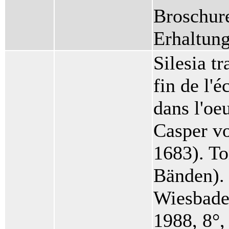
Broschur
Erhaltun
Silesia t
fin de l'
dans l'oe
Casper vo
1683). To
Bänden).
Wiesbade
1988, 8°,