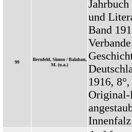
Jahrbuch 
und Liter
Band 191
Verbande 
Geschicht
Bernfeld, Simon / Balaban,
99
M. (u.a.)
Deutschla
1916, 8°,
Original
angestau
Innenfalz