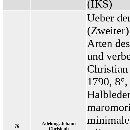
(IKS)
Ueber de
(Zweiter)
Arten des
und verbe
Christian
1790, 8°,
Halblede
maromori
minimale
Adelung, Johann
76
Christoph