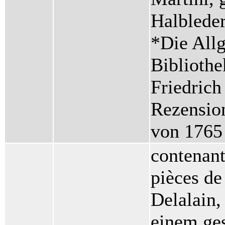
Halbleder
*Die All
Biblioth
Friedrich
Rezension
von 1765
contenant
pièces de 
Delalain,
einem ges