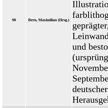
Illustrat
farblitho
98
Bern, Maximilian (Hrsg.)
geprägter,
Leinwand
und best
(ursprüng
November
September
deutscher
Herausge