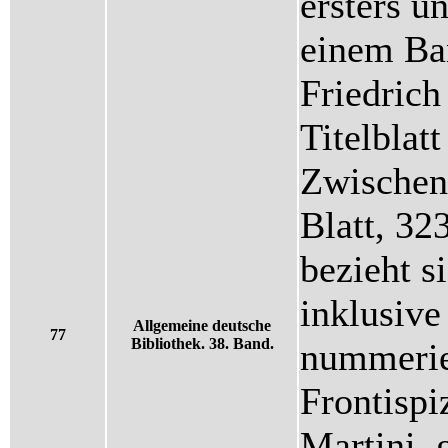
ersters u
einem Ban
Friedrich
Titelblatt
Zwischent
Blatt, 32
bezieht si
inklusive
Allgemeine deutsche
77
Bibliothek. 38. Band.
nummerier
Frontispi
Martini, 