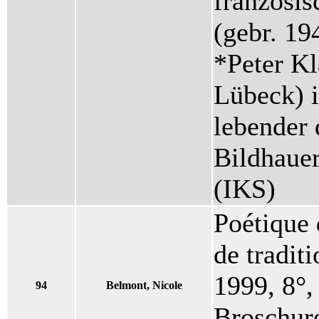
französis
(gebr. 19
*Peter Kl
Lübeck) i
lebender 
Bildhauer
(IKS)
Poétique 
de traditi
1999, 8°,
94
Belmont, Nicole
Broschur