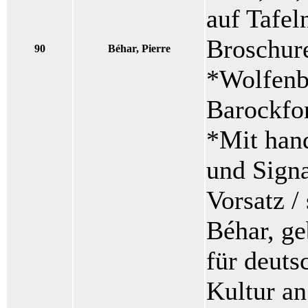
auf Tafeln
Broschure
90
Béhar, Pierre
*Wolfenbü
Barockfo
*Mit hand
und Signa
Vorsatz / 
Béhar, ge
für deuts
Kultur an