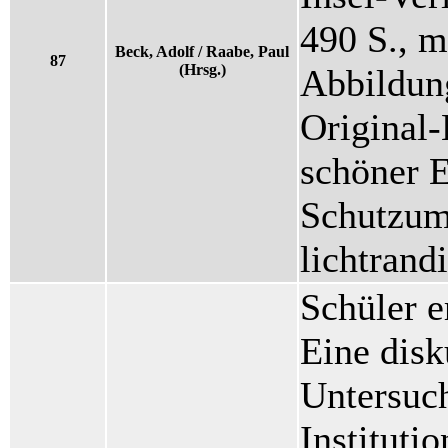
490 S., m
Beck, Adolf / Raabe, Paul
87
(Hrsg.)
Abbildun
Original
schöner E
Schutzum
lichtrand
Schüler e
Eine disk
Untersuc
Instituti