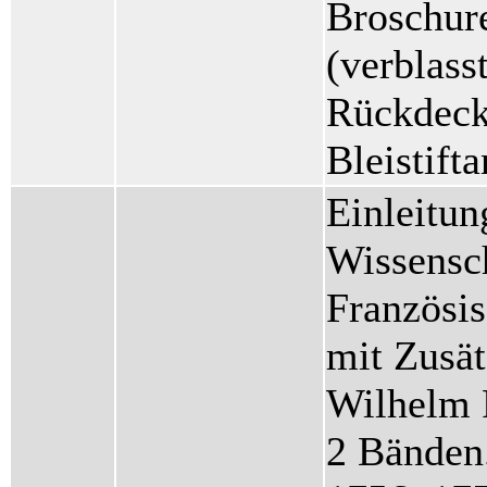
Broschure
(verblass
Rückdecke
Bleistift
Einleitun
Wissensc
Französis
mit Zusä
Wilhelm R
2 Bänden