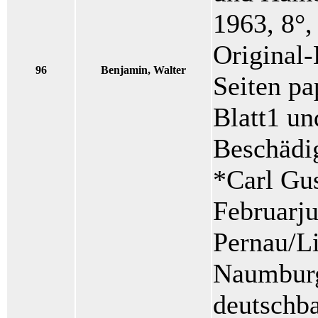
1963, 8°,
Original-
96
Benjamin, Walter
Seiten pa
Blatt1 un
Beschädi
*Carl Gu
Februarju
Pernau/Li
Naumburg
deutschba