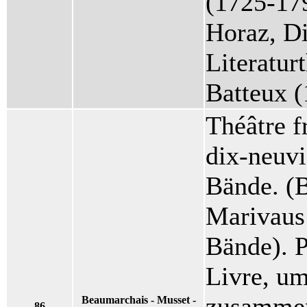
(1725-179
Horaz, Di
Literatur
Batteux 
Théâtre f
dix-neuvi
Bände. (
Marivaus
Bände). P
Livre, um
zusammen
Beaumarchais - Musset -
86