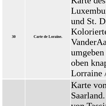
Karte des
Luxembur
und St. D
Koloriert
30
Carte de Loraine.
VanderAa
umgeben 
oben knap
Lorraine 
Karte vo
Saarland.
von Tassi