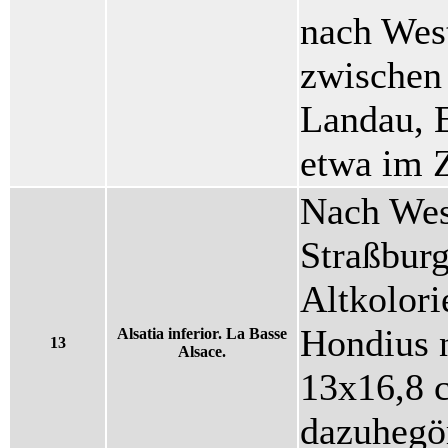
nach West
zwischen 
Landau, E
etwa im Z
Nach West
Straßbur
Altkolori
Hondius 
Alsatia inferior. La Basse
13
Alsace.
13x16,8 
dazuhegör