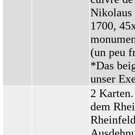
Nikolaus
1700, 45
monument
(un peu f
*Das beig
unser Ex
2 Karten.
dem Rhei
Rheinfeld
Ausdehnu