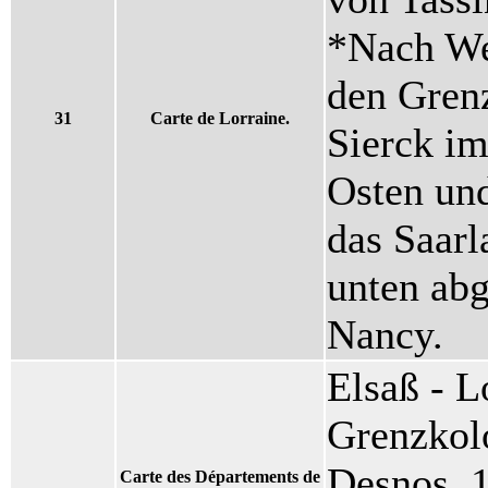
*Nach Wes
den Gren
31
Carte de Lorraine.
Sierck i
Osten un
das Saarl
unten abg
Nancy.
Elsaß - L
Grenzkolo
Desnos, 1
Carte des Départements de