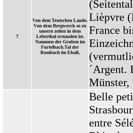
(Seitenta
Lièpvre 
Von dem Teutschen Lande.
Von dem Bergwerck so zu
France bi
unsern zeiten in dem
7
Leberthal erstanden ist.
Einzeich
Nammen der Gruben im
Furtelbach.Tal der
Rombach im Elsaß,
(vermutli
´Argent. 
Münster,
Belle peti
Strasbour
entre Sél