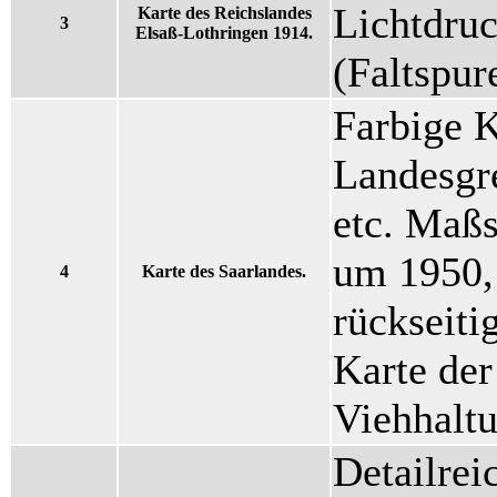
Lichtdru
Karte des Reichslandes
3
Elsaß-Lothringen 1914.
(Faltspur
Farbige K
Landesgr
etc. Maßs
um 1950, 
4
Karte des Saarlandes.
rückseiti
Karte de
Viehhalt
Detailre