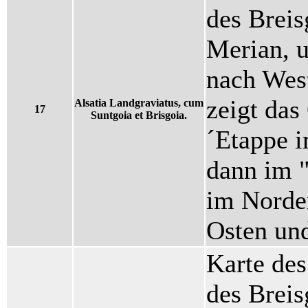
des Breis
Merian, 
nach West
zeigt das
Alsatia Landgraviatus, cum
17
Suntgoia et Brisgoia.
´Etappe i
dann im 
im Norde
Osten un
Karte des
des Breis