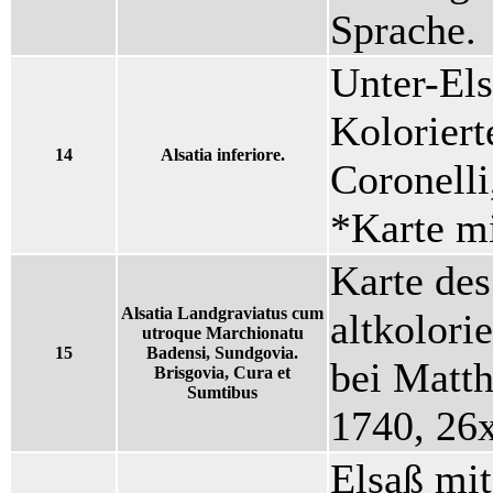
Sprache.
Unter-Els
Koloriert
14
Alsatia inferiore.
Coronell
*Karte mi
Karte des
Alsatia Landgraviatus cum
altkolori
utroque Marchionatu
15
Badensi, Sundgovia.
bei Matth
Brisgovia, Cura et
Sumtibus
1740, 26
Elsaß mi