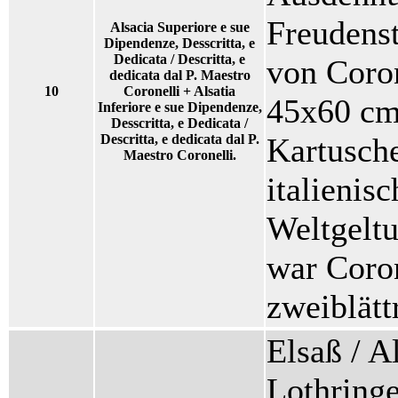
Freudenst
Alsacia Superiore e sue
Dipendenze, Desscritta, e
Dedicata / Descritta, e
von Coron
dedicata dal P. Maestro
10
Coronelli + Alsatia
45x60 cm,
Inferiore e sue Dipendenze,
Desscritta, e Dedicata /
Descritta, e dedicata dal P.
Kartusche
Maestro Coronelli.
italienis
Weltgeltu
war Coron
zweiblätt
Elsaß / A
Lothringe