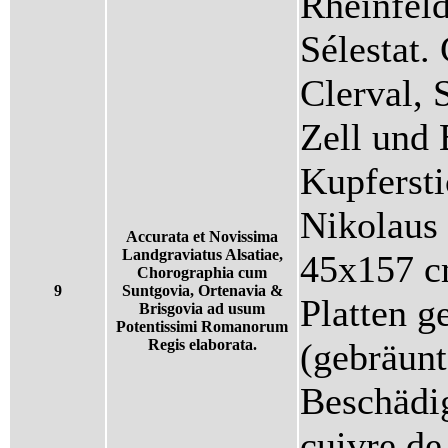
Rheinfeld
Sélestat. 
Clerval,
Zell und 
Kupfersti
Nikolaus
Accurata et Novissima
Landgraviatus Alsatiae,
45x157 c
Chorographia cum
9
Suntgovia, Ortenavia &
Platten g
Brisgovia ad usum
Potentissimi Romanorum
Regis elaborata.
(gebräunt
Beschädi
cuivre de