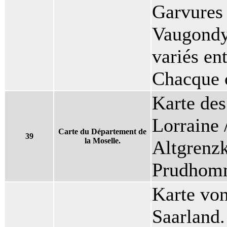
Garvures 
Vaugondy,
variés en
Chacque c
Karte de
Lorraine 
Carte du Département de
39
la Moselle.
Altgrenzk
Prudhomm
Karte vo
Saarland.