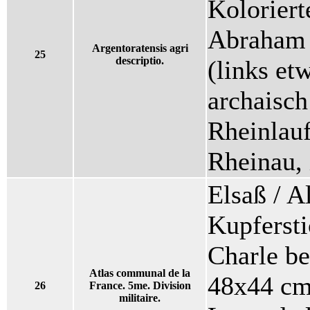
Koloriert
Abraham 
Argentoratensis agri
25
descriptio.
(links et
archaisch
Rheinlau
Rheinau,
Elsaß / A
Kupferst
Charle be
Atlas communal de la
48x44 cm.
26
France. 5me. Division
militaire.