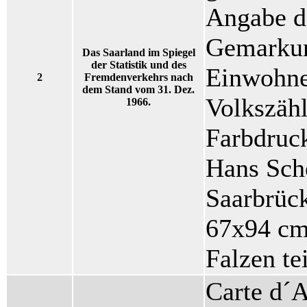
Angabe d
Gemarkun
Das Saarland im Spiegel
der Statistik und des
Einwohner
2
Fremdenverkehrs nach
dem Stand vom 31. Dez.
Volkszähl
1966.
Farbdruc
Hans Sche
Saarbrück
67x94 cm 
Falzen tei
Carte d´A