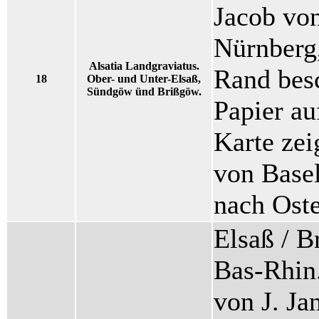
Jacob von
Nürnberg
Alsatia Landgraviatus.
Rand besc
18
Ober- und Unter-Elsaß,
Sündgöw ünd Brißgöw.
Papier au
Karte zei
von Basel
nach Oste
Elsaß / B
Bas-Rhin.
von J. Ja