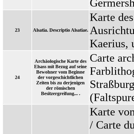
Germershe
Karte des
Ausrichtu
23
Alsatia. Descriptio Alsatiae.
Kaerius,
Carte arc
Archäologische Karte des
Elsass mit Bezug auf seine
Farblitho
Bewohner vom Beginne
24
der vorgeschichtlichen
Straßbur
Zeiten bis zu derjenigen
der römischen
Besitzergreifung... .
(Faltspur
Karte vo
/ Carte d