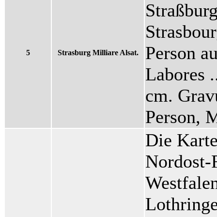
Straßburg
Strasbour
Person au
5
Strasburg Milliare Alsat.
Labores .
cm. Gravu
Person, 
Die Kart
Nordost-F
Westfalen
Lothring