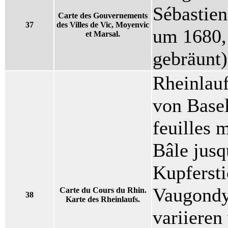
Sébastien
Carte des Gouvernements
37
des Villes de Vic, Moyenvic
um 1680,
et Marsal.
gebräunt)
Rheinlauf
von Basel
feuilles 
Bâle jusq
Kupfersti
Vaugondy,
Carte du Cours du Rhin.
38
Karte des Rheinlaufs.
variieren