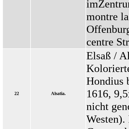
imZentrum
montre la
Offenburg
centre St
Elsaß / Al
Koloriert
Hondius b
1616, 9,5
22
Alsatia.
nicht gen
Westen). 