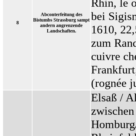
Rhin, le 
bei Sigis
Abconterfeitung des
Bistumbs Strassburg sampt
8
andern angrenzende
1610, 22,
Landschaften.
zum Rand 
cuivre c
Frankfurt
(rognée j
Elsaß / A
zwischen 
Homburg/