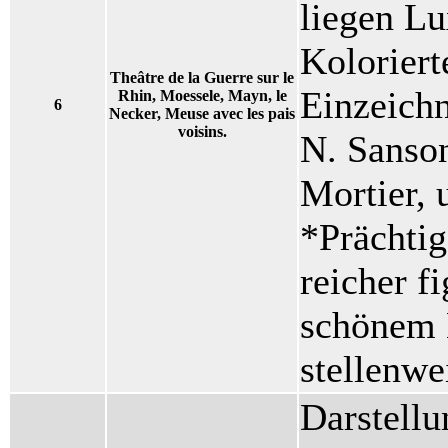
liegen L
Koloriert
Theâtre de la Guerre sur le
Einzeichn
Rhin, Moessele, Mayn, le
6
Necker, Meuse avec les pais
voisins.
N. Sanso
Mortier,
*Prächtig
reicher f
schönem K
stellenwe
Darstell