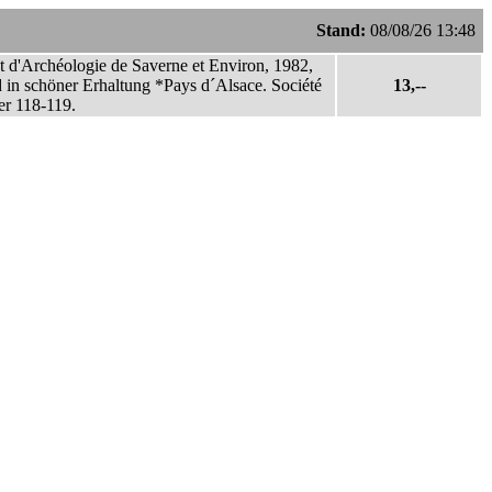
Stand:
08/08/26 13:48
 et d'Archéologie de Saverne et Environ, 1982,
nd in schöner Erhaltung *Pays d´Alsace. Société
13,--
ier 118-119.