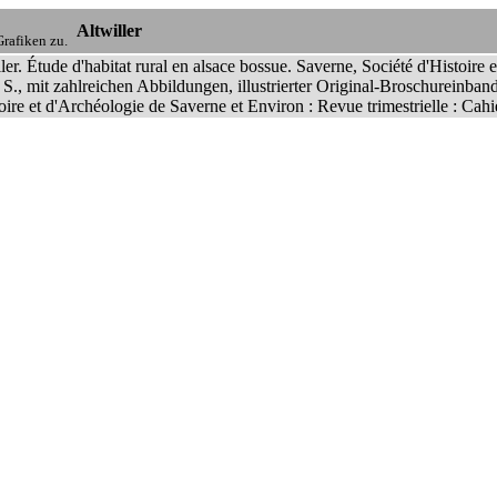
Altwiller
rafiken zu.
ler. Étude d'habitat rural en alsace bossue. Saverne, Société d'Histoire
 S., mit zahlreichen Abbildungen, illustrierter Original-Broschureinba
oire et d'Archéologie de Saverne et Environ : Revue trimestrielle : Cah