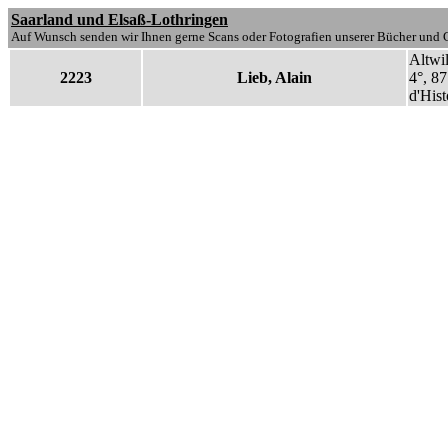
Saarland und Elsaß-Lothringen
Auf Wunsch senden wir Ihnen gerne Scans oder Fotografien unserer Bücher und G
Altwil
2223
Lieb, Alain
4°, 87
d'Hist