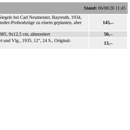
Stand:
06/08/26 11:45
Siegele bei Carl Neumeister, Bayreuth, 1934,
ünstler-Probeabzüge zu einem geplanten, aber
145,--
885, 9x12,5 cm, altmontiert
50,--
i und Vlg., 1935, 12°, 24 S., Original-
13,--