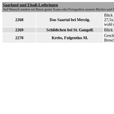
Saarland und Elsaß-Lothringen
Auf Wunsch senden wir Ihnen gerne Scans oder Fotografien unserer Bücher und G
Blick 
2268
Das Saartal bei Merzig.
27,5x2
wohl n
2269
Schlößchen bei St. Gangolf.
Blick 
Geschi
2270
Krebs, Fulgentius M.
Brosc