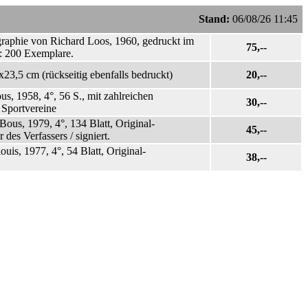
Stand:
06/08/26 11:45
graphie von Richard Loos, 1960, gedruckt im
75,--
e: 200 Exemplare.
23,5 cm (rückseitig ebenfalls bedruckt)
20,--
s, 1958, 4°, 56 S., mit zahlreichen
30,--
 Sportvereine
ous, 1979, 4°, 134 Blatt, Original-
45,--
es Verfassers / signiert.
uis, 1977, 4°, 54 Blatt, Original-
38,--