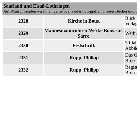
Saarland und Elsaß-Lothringen
Auf Wunsch senden wir Ihnen gerne Scans oder Fotografien unserer Bücher und G
Blick
2328
Kirche in Bous.
Verla
Mannesmannröhren-Werke Bous-sur-
2329
Werbu
Sarre.
50 Jah
2330
Festschrift.
Abbil
Das Ge
2331
Rupp, Philipp
Brosch
Regist
2332
Rupp, Philipp
Brosc