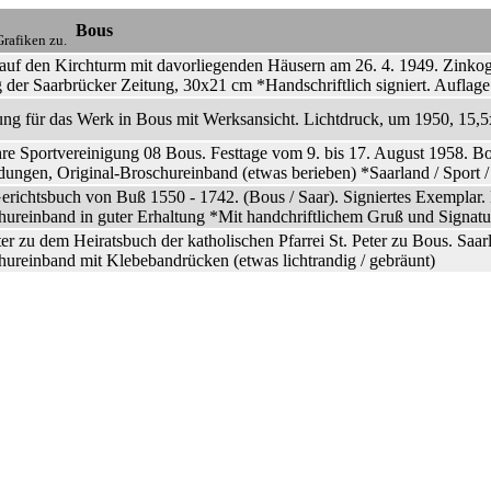
Bous
rafiken zu.
 auf den Kirchturm mit davorliegenden Häusern am 26. 4. 1949. Zinko
g der Saarbrücker Zeitung, 30x21 cm *Handschriftlich signiert. Auflag
ng für das Werk in Bous mit Werksansicht. Lichtdruck, um 1950, 15,5x
re Sportvereinigung 08 Bous. Festtage vom 9. bis 17. August 1958. Bou
dungen, Original-Broschureinband (etwas berieben) *Saarland / Sport /
richtsbuch von Buß 1550 - 1742. (Bous / Saar). Signiertes Exemplar. B
ureinband in guter Erhaltung *Mit handchriftlichem Gruß und Signatur d
er zu dem Heiratsbuch der katholischen Pfarrei St. Peter zu Bous. Saarlo
hureinband mit Klebebandrücken (etwas lichtrandig / gebräunt)