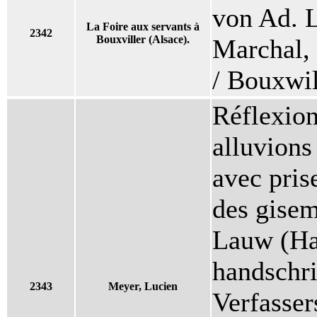
von Ad. 
La Foire aux servants à
2342
Bouxviller (Alsace).
Marchal,
/ Bouxwil
Réflexion
alluvions
avec pris
des gisem
Lauw (Ha
handschri
2343
Meyer, Lucien
Verfasser