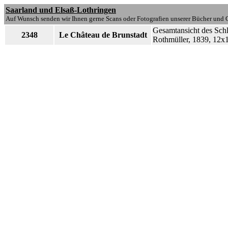
Saarland und Elsaß-Lothringen
Auf Wunsch senden wir Ihnen gerne Scans oder Fotografien unserer Bücher und G
Gesamtansicht des Schl
2348
Le Château de Brunstadt
Rothmüller, 1839, 12x