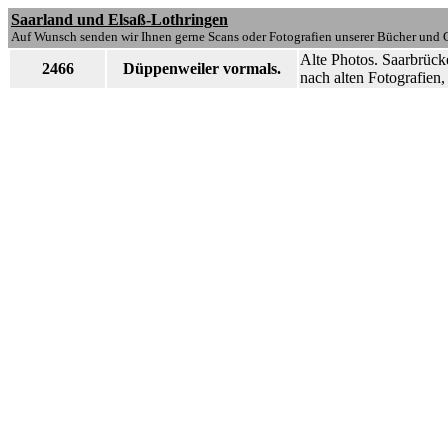
Saarland und Elsaß-Lothringen
Auf Wunsch senden wir Ihnen gerne Scans oder Fotografien unserer Bücher und G
Alte Photos. Saarbrück
2466
Düppenweiler vormals.
nach alten Fotografien,