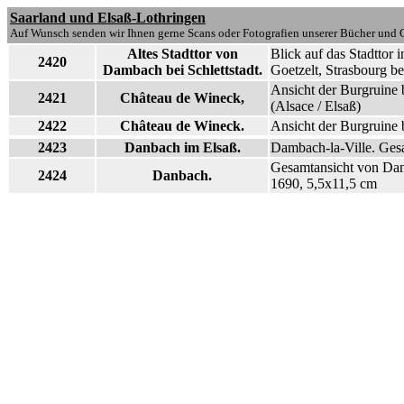
Saarland und Elsaß-Lothringen
Auf Wunsch senden wir Ihnen gerne Scans oder Fotografien unserer Bücher und G
Altes Stadttor von
Blick auf das Stadttor
2420
Dambach bei Schlettstadt.
Goetzelt, Strasbourg 
Ansicht der Burgruine 
2421
Château de Wineck,
(Alsace / Elsaß)
2422
Château de Wineck.
Ansicht der Burgruine 
2423
Danbach im Elsaß.
Dambach-la-Ville. Ges
Gesamtansicht von Dam
2424
Danbach.
1690, 5,5x11,5 cm