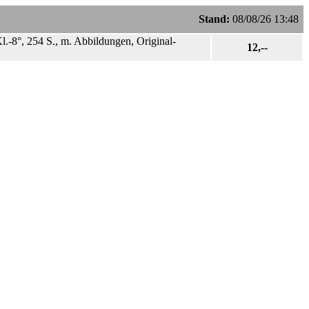
Stand:
08/08/26 13:48
l.-8°, 254 S., m. Abbildungen, Original-
12,--