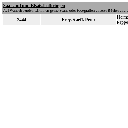
Saarland und Elsaß-Lothringen
Auf Wunsch senden wir Ihnen gerne Scans oder Fotografien unserer Bücher und G
Heima
2444
Frey-Kaeff, Peter
Pappei