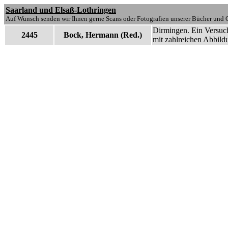
Saarland und Elsaß-Lothringen
Auf Wunsch senden wir Ihnen gerne Scans oder Fotografien unserer Bücher und G
Dirmingen. Ein Versuch
2445
Bock, Hermann (Red.)
mit zahlreichen Abbild