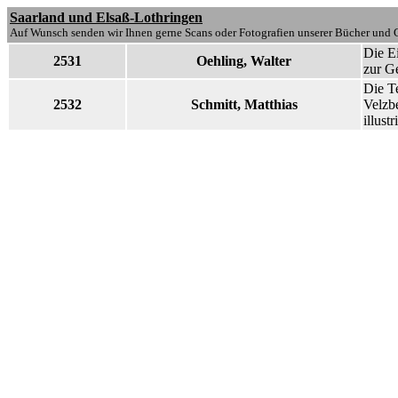
Saarland und Elsaß-Lothringen
Auf Wunsch senden wir Ihnen gerne Scans oder Fotografien unserer Bücher und G
Die E
2531
Oehling, Walter
zur G
Die Te
2532
Schmitt, Matthias
Velzbe
illust