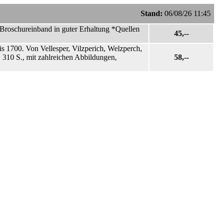
Stand:
06/08/26 11:45
-Broschureinband in guter Erhaltung *Quellen
45,--
.
s 1700. Von Vellesper, Vilzperich, Welzperch,
°, 310 S., mit zahlreichen Abbildungen,
58,--