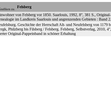
Felsberg
rafiken zu.
inwohner von Felsberg vor 1850. Saarlouis, 1992, 8°, 381 S., Original
enealogie im Landkreis Saarlouis und angrenzenden Gebieten : Band 2
ufelsburg. Geschichte der Herrschaft Alt- und Neufelsberg von 1179 bi
rgk, Philzberg bis Filsberg / Felsberg. Felsberg, Selbstverlag, 2010, 4
rierter Original-Pappeinband in schöner Erhaltung