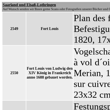
Saarland und Elsaß-Lothringen
Auf Wunsch senden wir Ihnen gerne Scans oder Fotografien unserer Bücher und G
Plan des f
Befestig
2549
Fort Louis
1820, 17
Vogelscha
à vol d´o
Fort Louis von Ludwig den
Merian, 
2550
XIV König in Frankreich
anno 1688 gebauet worden.
sur cuivr
23x32 cm
Festungsp