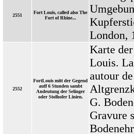
Umgebung
Fort Louis, called also The
2551
Fort of Rhine...
Kupfersti
London, 
Karte de
Louis. La
autour de
FortLouis mitt der Gegend
Altgrenzk
auff 6 Stunden sambt
2552
Andeutung der Selinger
oder Stolhofer Linien.
G. Boden
Gravure s
Bodenehr