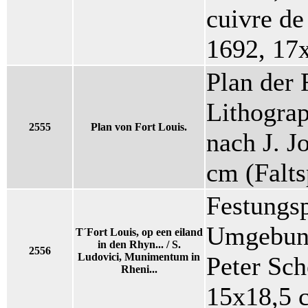
cuivre de
1692, 17
Plan der 
Lithogra
2555
Plan von Fort Louis.
nach J. 
cm (Falts
Festungsp
Umgebung
T´Fort Louis, op een eiland
in den Rhyn... / S.
2556
Ludovici, Munimentum in
Peter Sc
Rheni...
15x18,5 