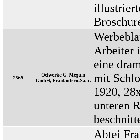
illustrier
Broschur
Werbeblat
Arbeiter 
eine dram
mit Schlo
Oelwerke G. Méguin
2569
GmbH, Fraulautern-Saar.
1920, 28
unteren 
beschnitt
Abtei Fra