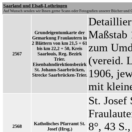
Saarland und Elsaß-Lothringen
Auf Wunsch senden wir Ihnen gerne Scans oder Fotografien unserer Bücher und G
Detaillie
Maßstab 
Grundeigentumkarte der
Gemarkung Fraulautern in
2 Blättern von km 21,5 + 61
zum Umdr
bis km 22,2 + 50, Kreis
2567
Saarlouis, Reg. Bezirk
(vereid. 
Trier.
Eisenbahndirektionsbezirk
St. Johann-Saarbrücken,
1906, je
Strecke Saarbrücken-Trier.
mit klei
St. Josef
Fraulaute
8°, 43 S.
Katholisches Pfarramt St.
2568
Josef (Hrsg.)