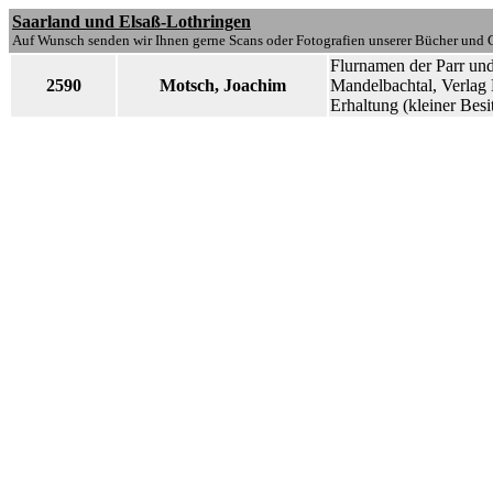
Saarland und Elsaß-Lothringen
Auf Wunsch senden wir Ihnen gerne Scans oder Fotografien unserer Bücher und G
Flurnamen der Parr un
2590
Motsch, Joachim
Mandelbachtal, Verlag 
Erhaltung (kleiner Bes