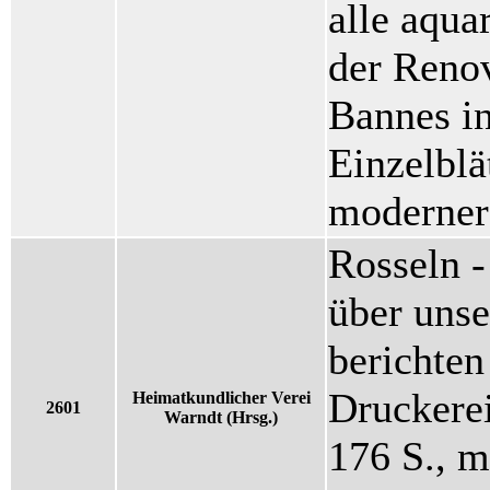
alle aqua
der Renov
Bannes in
Einzelbl
moderner
Rosseln -
über unse
berichten
Druckerei
Heimatkundlicher Verei
2601
Warndt (Hrsg.)
176 S., m