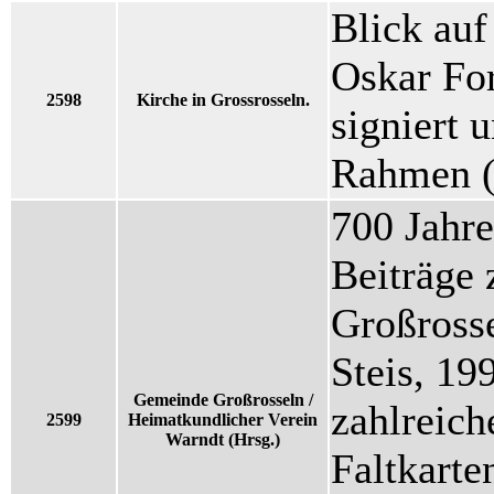
Blick auf
Oskar For
2598
Kirche in Grossrosseln.
signiert u
Rahmen 
700 Jahre
Beiträge 
Großrosse
Steis, 19
Gemeinde Großrosseln /
zahlreic
2599
Heimatkundlicher Verein
Warndt (Hrsg.)
Faltkarte