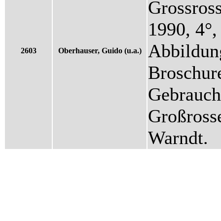
Grossross
1990, 4°,
Abbildung
2603
Oberhauser, Guido (u.a.)
Broschur
Gebrauch
Großrosse
Warndt.