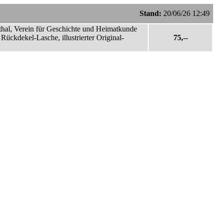
Stand:
20/06/26 12:49
thal, Verein für Geschichte und Heimatkunde
Rückdekel-Lasche, illustrierter Original-
75,--