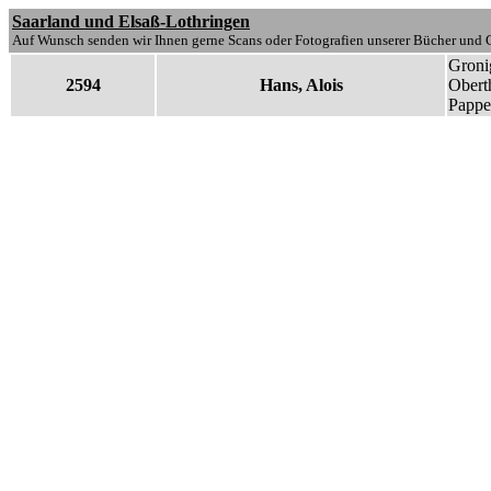
Saarland und Elsaß-Lothringen
Auf Wunsch senden wir Ihnen gerne Scans oder Fotografien unserer Bücher und G
Groni
2594
Hans, Alois
Oberth
Pappe