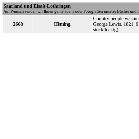
Saarland und Elsaß-Lothringen
Auf Wunsch senden wir Ihnen gerne Scans oder Fotografien unserer Bücher und G
Country people washing 
2668
Hèming.
George Lewis, 1821, 9,
stockfleckig)