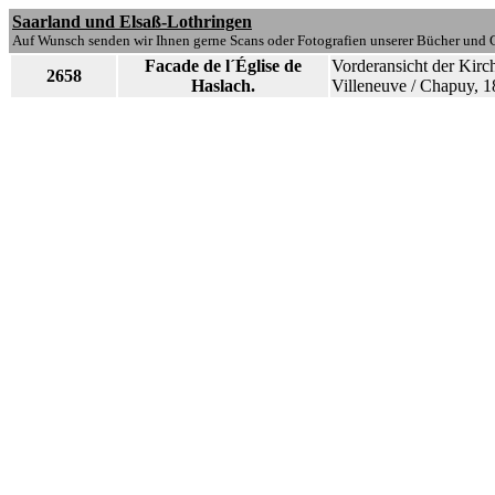
Saarland und Elsaß-Lothringen
Auf Wunsch senden wir Ihnen gerne Scans oder Fotografien unserer Bücher und G
Facade de l´Église de
Vorderansicht der Kirc
2658
Haslach.
Villeneuve / Chapuy, 