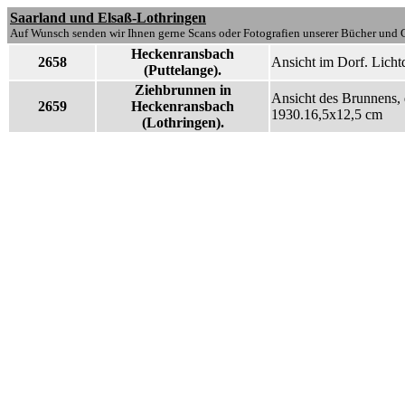
Saarland und Elsaß-Lothringen
Auf Wunsch senden wir Ihnen gerne Scans oder Fotografien unserer Bücher und G
Heckenransbach
2658
Ansicht im Dorf. Licht
(Puttelange).
Ziehbrunnen in
Ansicht des Brunnens, 
2659
Heckenransbach
1930.16,5x12,5 cm
(Lothringen).