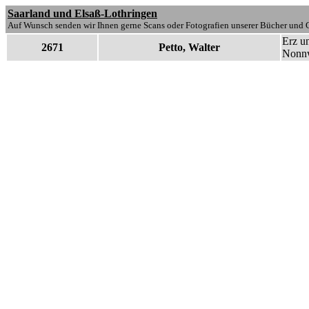
Saarland und Elsaß-Lothringen
Auf Wunsch senden wir Ihnen gerne Scans oder Fotografien unserer Bücher und G
Erz u
2671
Petto, Walter
Nonnwe