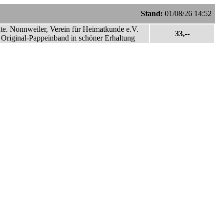
Stand:
01/08/26 14:52
te. Nonnweiler, Verein für Heimatkunde e.V.
33,--
r Original-Pappeinband in schöner Erhaltung