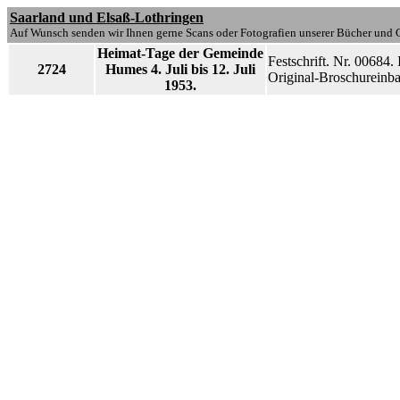
Saarland und Elsaß-Lothringen
Auf Wunsch senden wir Ihnen gerne Scans oder Fotografien unserer Bücher und G
Heimat-Tage der Gemeinde
Festschrift. Nr. 00684. 
2724
Humes 4. Juli bis 12. Juli
Original-Broschureinba
1953.