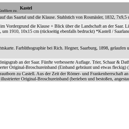
Kastel
rafiken zu.
auf das Saartal und die Klause. Stahlstich von Rosmäsler, 1832, 7x9,5 
 im Vordergrund die Klause + Blick über die Landschaft an der Saar. L
, um 1910, 10x15 cm (rückseitig ebenfalls bedruckt) *Kastell / Saarla
tskarte. Farblithographie bei Rich. Hegner, Saarburg, 1898, gelaufen 
nigsgrab an der Saar. Fünfte verbesserte Auflage. Trier, Schaar & Dat
rierter Original-Broschureinband (Einband gebräunt und etwas fleckig) 
autborn zu Castell. Aus der Zeit der Römer- und Frankenherrschaft an d
 illustrierter Original-Broschureinband (berieben und bestoßen, angest