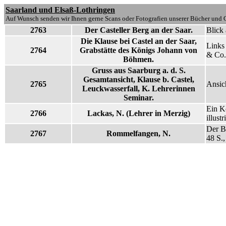
Saarland und Elsaß-Lothringen
Auf Wunsch senden wir Ihnen gerne Scans oder Fotografien unserer Bücher und G
2763
Der Casteller Berg an der Saar.
Blick 
Die Klause bei Castel an der Saar,
Links
2764
Grabstätte des Königs Johann von
& Co.
Böhmen.
Gruss aus Saarburg a. d. S.
Gesamtansicht, Klause b. Castel,
2765
Ansich
Leuckwasserfall, K. Lehrerinnen
Seminar.
Ein Kö
2766
Lackas, N. (Lehrer in Merzig)
illust
Der Br
2767
Rommelfangen, N.
48 S.,