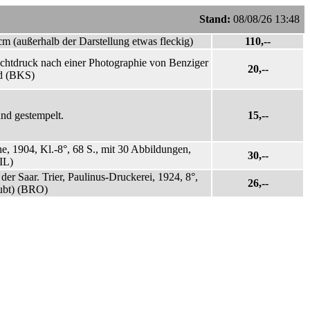
Stand:
08/08/26 13:48
cm (außerhalb der Darstellung etwas fleckig)
110,--
ichtdruck nach einer Photographie von Benziger
20,--
nd (BKS)
und gestempelt.
15,--
he, 1904, Kl.-8°, 68 S., mit 30 Abbildungen,
30,--
(IL)
er Saar. Trier, Paulinus-Druckerei, 1924, 8°,
26,--
aubt) (BRO)