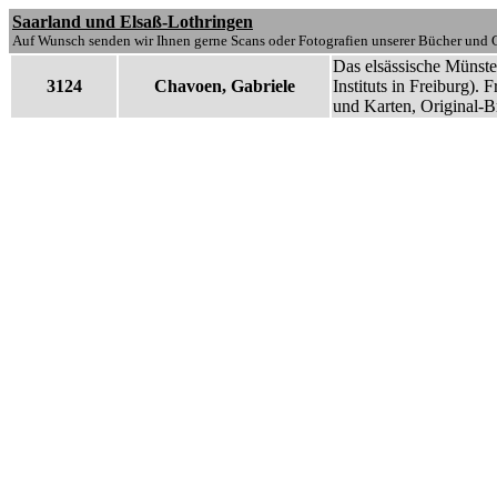
Saarland und Elsaß-Lothringen
Auf Wunsch senden wir Ihnen gerne Scans oder Fotografien unserer Bücher und G
Das elsässische Münste
3124
Chavoen, Gabriele
Instituts in Freiburg).
und Karten, Original-B