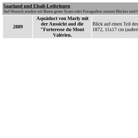
Saarland und Elsaß-Lothringen
Auf Wunsch senden wir Ihnen gerne Scans oder Fotografien unserer Bücher und G
Aquäduct von Marly mit
der Aussicht aud die
Blick auf einen Teil de
2889
"Forteresse du Mont
1872, 11x17 cm (außerh
Valérien.