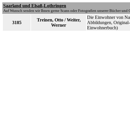
Saarland und Elsaß-Lothringen
Auf Wunsch senden wir Ihnen gerne Scans oder Fotografien unserer Bücher und G
Die Einwohner von Naß
Treinen, Otto / Weiter,
3185
Abbildungen, Original
Werner
Einwohnerbuch)