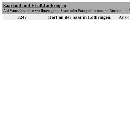
Saarland und Elsaß-Lothringen
Auf Wunsch senden wir Ihnen gerne Scans oder Fotografien unserer Bücher und G
3247
Dorf an der Saar in Lothringen.
Ansic