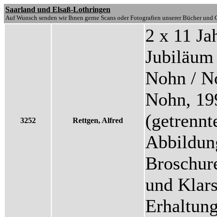
Saarland und Elsaß-Lothringen
Auf Wunsch senden wir Ihnen gerne Scans oder Fotografien unserer Bücher und G
2 x 11 J
Jubiläum
Nohn / No
Nohn, 199
(getrennt
3252
Rettgen, Alfred
Abbildung
Broschur
und Klars
Erhaltun