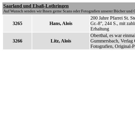
Saarland und Elsaß-Lothringen
Auf Wunsch senden wir Ihnen gerne Scans oder Fotografien unserer Bücher und G
200 Jahre Pfarrei St. S
3265
Hans, Alois
Gr.-8°, 244 S., mit zah
Erhaltung
Oberthal, es war einma
3266
Litz, Alois
Gummersbach, Verlag G
Fotografien, Original-