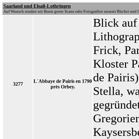
Saarland und Elsaß-Lothringen
Auf Wunsch senden wir Ihnen gerne Scans oder Fotografien unserer Bücher und G
Blick auf
Lithograp
Frick, Pa
Kloster P
de Pairis
L´Abbaye de Pairis en 1790
3277
près Orbey.
Stella, w
gegründet
Gregorien
Kaysersb