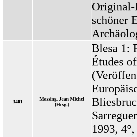
Original
schöner E
Archäolo
Blesa 1: 
Études of
(Veröffen
Europäis
Bliesbru
Massing, Jean Michel
3401
(Hrsg.)
Sarreguem
1993, 4°,