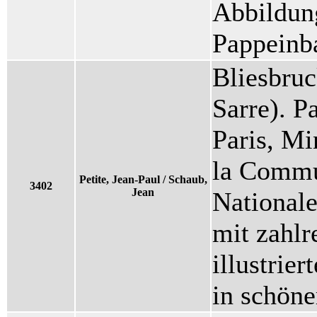
Abbildung
Pappeinb
Bliesbru
Sarre). P
Paris, Mi
la Commu
Petite, Jean-Paul / Schaub,
3402
Jean
Nationale
mit zahlr
illustrie
in schöne