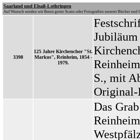
Saarland und Elsaß-Lothringen
Auf Wunsch senden wir Ihnen gerne Scans oder Fotografien unserer Bücher und G
Festschri
Jubiläum
Kirchench
125 Jahre Kirchenchor "St.
3398
Markus", Reinheim, 1854 -
Reinheim.
1979.
S., mit Ab
Original
Das Grab 
Reinheim.
Westpfälz