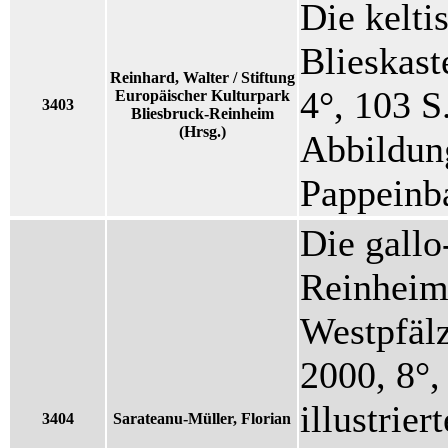
Die kelti
Blieskast
Reinhard, Walter / Stiftung
4°, 103 S
Europäischer Kulturpark
3403
Bliesbruck-Reinheim
(Hrsg.)
Abbildung
Pappeinba
Die gallo
Reinheim.
Westpfälz
2000, 8°,
illustrier
3404
Sarateanu-Müller, Florian