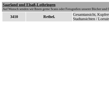
Saarland und Elsaß-Lothringen
Auf Wunsch senden wir Ihnen gerne Scans oder Fotografien unserer Bücher und G
Gesamtansicht, Kupfers
3410
Rethel.
Stadtansichten / Lorrai