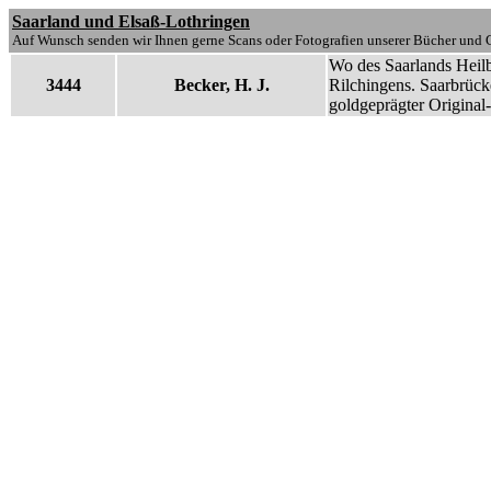
Saarland und Elsaß-Lothringen
Auf Wunsch senden wir Ihnen gerne Scans oder Fotografien unserer Bücher und G
Wo des Saarlands Heilb
3444
Becker, H. J.
Rilchingens. Saarbrück
goldgeprägter Original