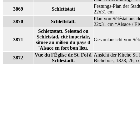
Festungs-Plan der Stad
3869
Schlettstatt
22x31 cm
Plan von Séléstat aus 
3870
Schlettstatt.
22x31 cm *Alsace / El
Schletzstatt. Selestad ou
Schletstad, cité imperiale,
3871
Gesamtansicht von Séle
située au milieu du pays d
´Alsace en fort bon lieu.
Vue du l´Église de St. Foi à
Ansicht der Kirche St.
3872
Schlestadt.
Bichebois, 1828, 26,5x