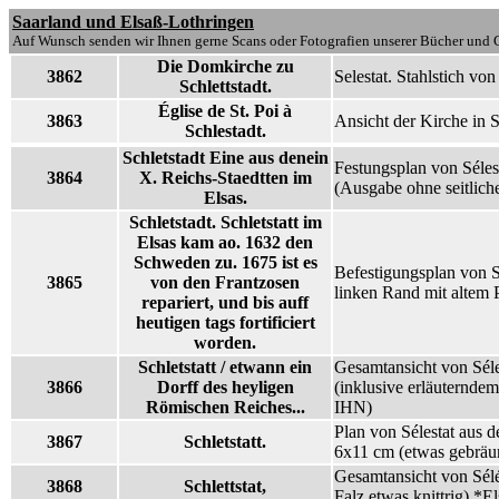
Saarland und Elsaß-Lothringen
Auf Wunsch senden wir Ihnen gerne Scans oder Fotografien unserer Bücher und G
Die Domkirche zu
3862
Selestat. Stahlstich v
Schlettstadt.
Église de St. Poi à
3863
Ansicht der Kirche in S
Schlestadt.
Schletstadt Eine aus denein
Festungsplan von Séles
3864
X. Reichs-Staedtten im
(Ausgabe ohne seitlich
Elsas.
Schletstadt. Schletstatt im
Elsas kam ao. 1632 den
Schweden zu. 1675 ist es
Befestigungsplan von S
3865
von den Frantzosen
linken Rand mit altem 
repariert, und bis auff
heutigen tags fortificiert
worden.
Schletstatt / etwann ein
Gesamtansicht von Séle
3866
Dorff des heyligen
(inklusive erläuterndem
Römischen Reiches...
IHN)
Plan von Sélestat aus 
3867
Schletstatt.
6x11 cm (etwas gebräun
Gesamtansicht von Sélé
3868
Schlettstat,
Falz etwas knittrig) *El