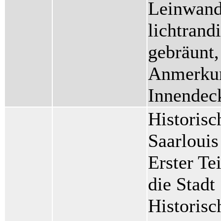
Leinwande
lichtrand
gebräunt,
Anmerkun
Innendec
Historisc
Saarloui
Erster Te
die Stadt 
Historisc