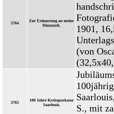
handschri
Fotografi
Zur Erinnerung an meine
3764
Dienstzeit.
1901, 16
Unterlags
(von Osc
(32,5x40
Jubiläums
100jähri
Saarlouis
100 Jahre Kreissparkasse
3765
Saarlouis.
S., mit z