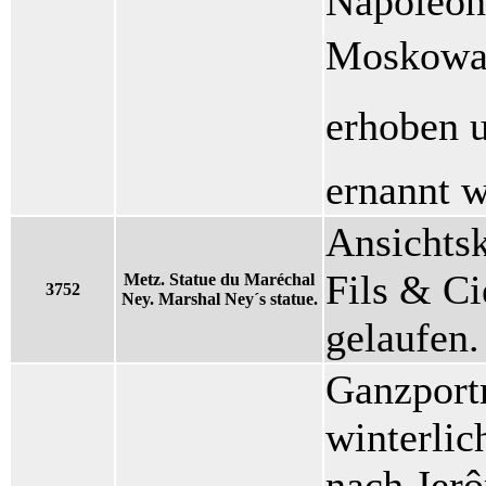
Napoleon
Moskowa 
erhoben 
ernannt w
Ansichtsk
Fils & Ci
Metz. Statue du Maréchal
3752
Ney. Marshal Ney´s statue.
gelaufen.
Ganzportr
winterlic
nach Jer