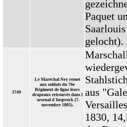
gezeichn
Paquet u
Saarlouis
gelocht).
Marschall
wiederge
Stahlstic
Le Maréchal Ney remet
aux soldats du 76e
aus "Gale
Régiment de ligne leurs
3749
drapeaux retrouvés dans l
´arsenal d´Inspruck (7.
Versaille
novembre 1805).
1830, 14,