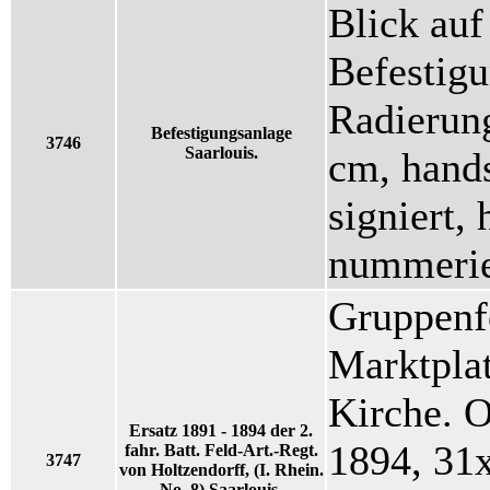
Blick auf
Befestigu
Radierun
Befestigungsanlage
3746
Saarlouis.
cm, hands
signiert,
nummerie
Gruppenfo
Marktplat
Kirche. O
Ersatz 1891 - 1894 der 2.
1894, 31
fahr. Batt. Feld-Art.-Regt.
3747
von Holtzendorff, (I. Rhein.
No. 8) Saarlouis.