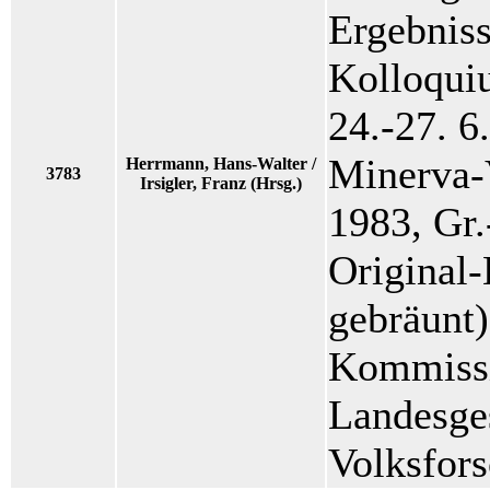
Ergebniss
Kolloqui
24.-27. 6
Minerva-
Herrmann, Hans-Walter /
3783
Irsigler, Franz (Hrsg.)
1983, Gr.
Original
gebräunt)
Kommissi
Landesge
Volksfor