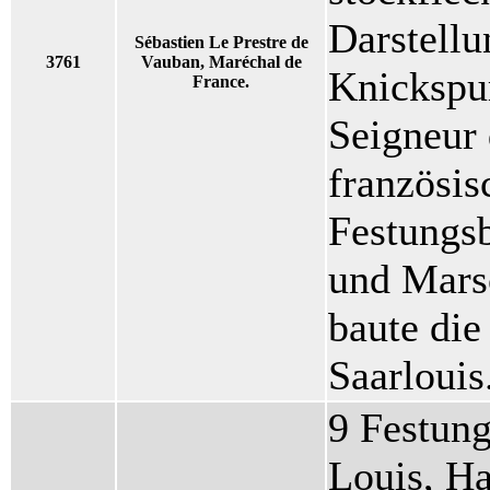
Darstellu
Sébastien Le Prestre de
3761
Vauban, Maréchal de
Knickspur
France.
Seigneur
französis
Festungs
und Marsc
baute die
Saarlouis
9 Festung
Louis, Ha