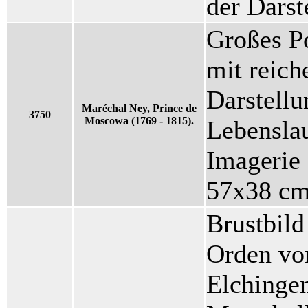
der Darst
Großes P
mit reich
Darstellu
Maréchal Ney, Prince de
3750
Moscowa (1769 - 1815).
Lebenslau
Imagerie 
57x38 c
Brustbild
Orden vo
Elchinge