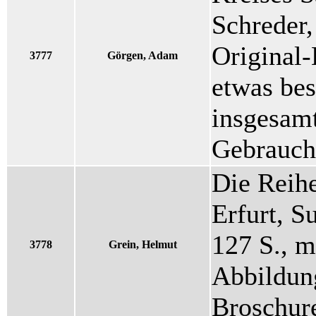
Schreder,
Original
3777
Görgen, Adam
etwas bes
insgesamt
Gebrauch
Die Reihe
Erfurt, S
127 S., m
3778
Grein, Helmut
Abbildung
Broschure