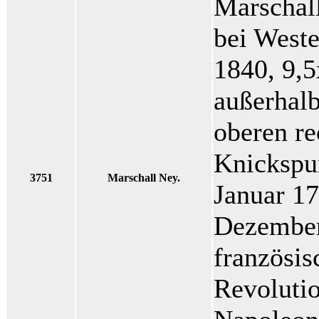
Marschall
bei West
1840, 9,5
außerhalb
oberen r
Knickspu
3751
Marschall Ney.
Januar 17
Dezember 
französis
Revolutio