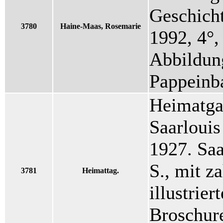
Geschich
3780
Haine-Maas, Rosemarie
1992, 4°,
Abbildung
Pappeinb
Heimatga
Saarlouis
1927. Saa
S., mit z
3781
Heimattag.
illustrie
Broschure