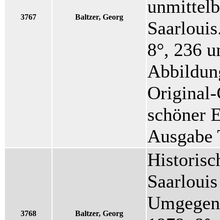
unmittel
3767
Baltzer, Georg
Saarlouis
8°, 236 u
Abbildun
Original-
schöner E
Ausgabe T
Historisc
Saarlouis
Umgegend
3768
Baltzer, Georg