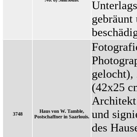
Unterlags
gebräunt 
beschädi
Fotografi
Photograp
gelocht),
(42x25 c
Architekt
und signi
Haus von W. Tamble,
3748
Postschaffner in Saarlouis.
des Haus