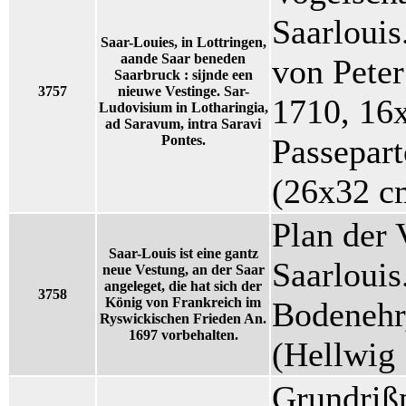
Saarlouis
Saar-Louies, in Lottringen,
aande Saar beneden
von Pete
Saarbruck : sijnde een
3757
nieuwe Vestinge. Sar-
1710, 16
Ludovisium in Lotharingia,
ad Saravum, intra Saravi
Pontes.
Passepar
(26x32 c
Plan der 
Saar-Louis ist eine gantz
Saarlouis
neue Vestung, an der Saar
angeleget, die hat sich der
3758
König von Frankreich im
Bodenehr
Ryswickischen Frieden An.
1697 vorbehalten.
(Hellwig 
Grundriß