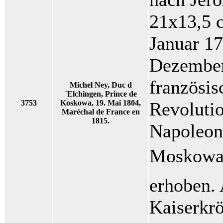
21x13,5 
Januar 17
Dezember 
französis
Michel Ney, Duc d
´Elchingen, Prince de
3753
Koskowa, 19. Mai 1804,
Revolutio
Maréchal de France en
1815.
Napoleon
Moskowa 
erhoben. 
Kaiserkr