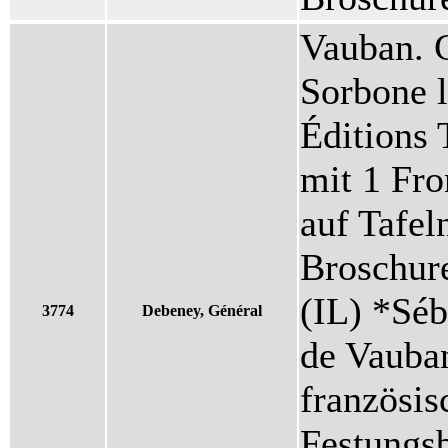
Vauban. C
Sorbone l
Éditions 
mit 1 Fro
auf Tafel
Broschure
(IL) *Séb
3774
Debeney, Général
de Vauba
französis
Festungs