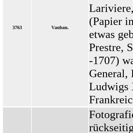
Lariviere
(Papier i
3763
Vauban.
etwas geb
Prestre, 
-1707) wa
General,
Ludwigs 
Frankreic
Fotografi
rückseiti