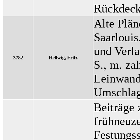
Rückdeck
Alte Plän
Saarlouis
und Verl
3782
Hellwig, Fritz
S., m. za
Leinwand
Umschlag
Beiträge 
frühneuze
Festungss