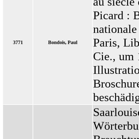
au siècle
Picard : 
nationale
Paris, Li
3771
Bondois, Paul
Cie., um 
Illustrati
Broschur
beschädig
Saarloui
Wörterbu