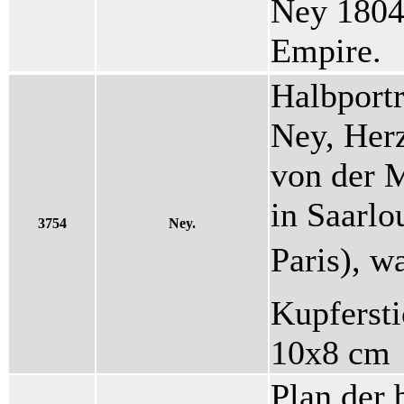
Ney 1804
Empire.
Halbportr
Ney, Herz
von der 
in Saarlo
3754
Ney.
Paris), w
Kupferst
10x8 cm
Plan der 