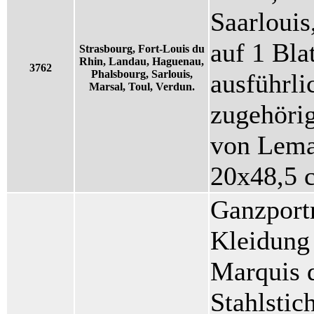
Saarlouis
auf 1 Bla
Strasbourg, Fort-Louis du
Rhin, Landau, Haguenau,
3762
Phalsbourg, Sarlouis,
ausführl
Marsal, Toul, Verdun.
zugehöri
von Lemau
20x48,5 
Ganzportr
Kleidung 
Marquis d
Stahlstic