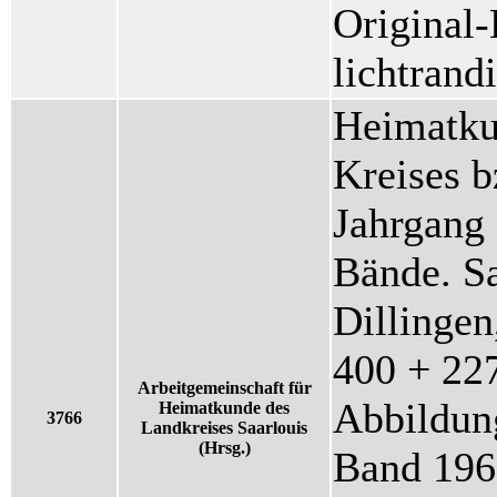
Original
lichtrand
Heimatku
Kreises b
Jahrgang
Bände. S
Dillingen
400 + 227
Arbeitgemeinschaft für
Abbildung
Heimatkunde des
3766
Landkreises Saarlouis
(Hrsg.)
Band 1966