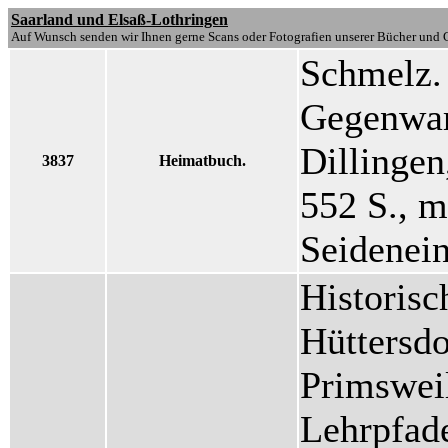
Saarland und Elsaß-Lothringen
Auf Wunsch senden wir Ihnen gerne Scans oder Fotografien unserer Bücher und G
Schmelz.
Gegenwar
Dillingen
3837
Heimatbuch.
552 S., m
Seidenei
Historisc
Hüttersd
Primsweil
Lehrpfade