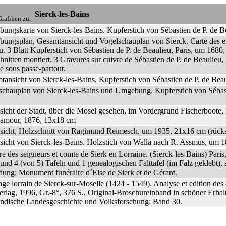
Sierck-les-Bains
rafiken zu.
ungskarte von Sierck-les-Bains. Kupferstich von Sébastien de P. de B
ungsplan, Gesamtansicht und Vogelschauplan von Sierck. Carte des env
u. 3 Blatt Kupferstich von Sébastien de P. de Beaulieu, Paris, um 1680,
nitten montiert. 3 Gravures sur cuivre de Sébastien de P. de Beaulieu,
 sous passe-partout.
tansicht von Sierck-les-Bains. Kupferstich von Sébastien de P. de Bea
schauplan von Sierck-les-Bains und Umgebung. Kupferstich von Sébast
nsicht der Stadt, über die Mosel gesehen, im Vordergrund Fischerboote
amour, 1876, 13x18 cm
nsicht, Holzschnitt von Ragimund Reimesch, um 1935, 21x16 cm (rücksei
sicht von Sierck-les-Bains. Holzstich von Walla nach R. Assmus, um 18
re des seigneurs et comte de Sierk en Lorraine. (Sierck-les-Bains) Paris,
und 4 (von 5) Tafeln und 1 genealogischen Falttafel (im Falz geklebt), 
dung: Monument funéraire d´Else de Sierk et de Gérard.
ge lorrain de Sierck-sur-Moselle (1424 - 1549). Analyse et edition de
erlag, 1996, Gr.-8°, 376 S., Original-Broschureinband in schöner Erha
ändische Landesgeschichte und Volksforschung: Band 30.