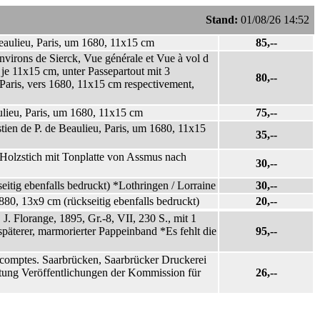
Stand:
01/08/26 14:52
eaulieu, Paris, um 1680, 11x15 cm
85,--
irons de Sierck, Vue générale et Vue à vol d
 je 11x15 cm, unter Passepartout mit 3
80,--
 Paris, vers 1680, 11x15 cm respectivement,
ulieu, Paris, um 1680, 11x15 cm
75,--
ien de P. de Beaulieu, Paris, um 1680, 11x15
35,--
, Holzstich mit Tonplatte von Assmus nach
30,--
tig ebenfalls bedruckt) *Lothringen / Lorraine
30,--
80, 13x9 cm (rückseitig ebenfalls bedruckt)
20,--
 J. Florange, 1895, Gr.-8, VII, 230 S., mit 1
späterer, marmorierter Pappeinband *Es fehlt die
95,--
s comptes. Saarbrücken, Saarbrücker Druckerei
ltung Veröffentlichungen der Kommission für
26,--