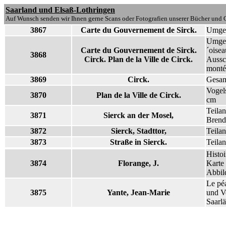
Saarland und Elsaß-Lothringen
Auf Wunsch senden wir Ihnen gerne Scans oder Fotografien unserer Bücher und G
3867
Carte du Gouvernement de Sirck.
Umgeb
Umgeb
Carte du Gouvernement de Sirck.
´oisea
3868
Circk. Plan de la Ville de Circk.
Aussch
montée
3869
Circk.
Gesam
Vogel
3870
Plan de la Ville de Circk.
cm
Teila
3871
Sierck an der Mosel,
Brend
3872
Sierck, Stadttor,
Teila
3873
Straße in Sierck.
Teilan
Histoi
3874
Florange, J.
Karte 
Abbil
Le péa
3875
Yante, Jean-Marie
und V
Saarl