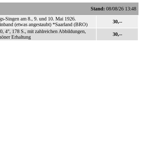
Stand:
08/08/26 13:48
ngs-Singen am 8., 9. und 10. Mai 1926.
30,--
reinband (etwas angestaubt) *Saarland (BRO)
0, 4°, 178 S., mit zahlreichen Abbildungen,
30,--
höner Erhaltung