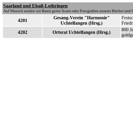
Saarland und Elsaß-Lothringen
Auf Wunsch senden wir Ihnen gerne Scans oder Fotografien unserer Bücher und G
Gesang-Verein "Harmonie"
Festsc
4201
Uchtelfangen (Hrsg.)
Friedr
800 Ja
4202
Ortsrat Uchtelfangen (Hrsg.)
goldg