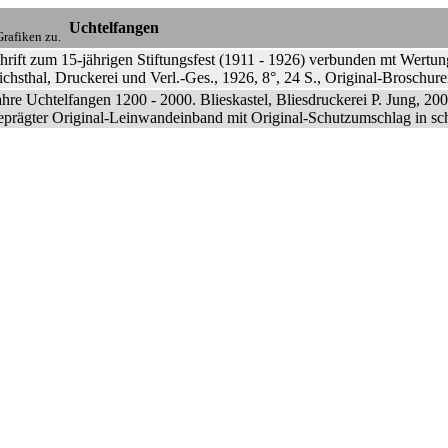
Uchtelfangen
rafiken zu.
hrift zum 15-jährigen Stiftungsfest (1911 - 1926) verbunden mt Wertu
ichsthal, Druckerei und Verl.-Ges., 1926, 8°, 24 S., Original-Broschu
hre Uchtelfangen 1200 - 2000. Blieskastel, Bliesdruckerei P. Jung, 200
eprägter Original-Leinwandeinband mit Original-Schutzumschlag in sc