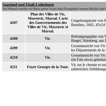
Saarland und Elsaß-Lothringen
Auf Wunsch senden wir Ihnen gerne Scans oder Fotografien unserer Bücher und G
Plan des Villes de Vic,
Moyenvic, Marsal. Carte
Umgebungskarte von Moy
4207
des Gouvernements des
Beaulieu, 1662, 45x54 
Villes de Vic, Moyenvic et
Marsal.
Befestigungsplan von V
4208
Vic.
Riegel, Nürnberg, um 
Gesamtansicht von Vic-
4209
Vic.
les Départements de la 
Gesamtansicht von Vic-
4210
Vic.
(im Falz etwas gebräun
Vic sur le chemin et so
4211
Foyer Georges de la Tour.
zahlreichen Abbildung